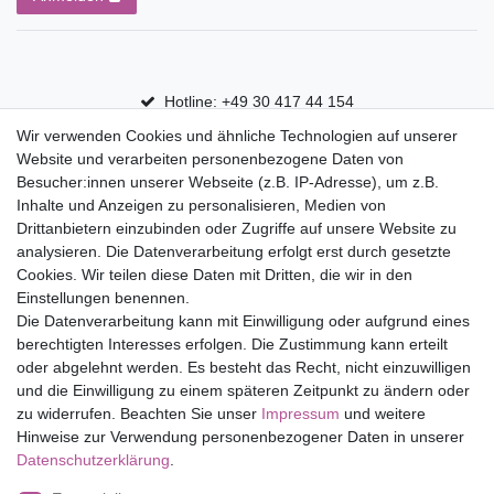
Hotline: +49 30 417 44 154
Wir verwenden Cookies und ähnliche Technologien auf unserer
30 Tage Rückgaberecht
Website und verarbeiten personenbezogene Daten von
Versandfrei ab 75 € in Deutschland
Besucher:innen unserer Webseite (z.B. IP-Adresse), um z.B.
Inhalte und Anzeigen zu personalisieren, Medien von
Drittanbietern einzubinden oder Zugriffe auf unsere Website zu
Top Marken
analysieren. Die Datenverarbeitung erfolgt erst durch gesetzte
Cookies. Wir teilen diese Daten mit Dritten, die wir in den
Eduplay
Einstellungen benennen.
Folia Bringmann
Die Datenverarbeitung kann mit Einwilligung oder aufgrund eines
Shop
berechtigten Interesses erfolgen. Die Zustimmung kann erteilt
oder abgelehnt werden. Es besteht das Recht, nicht einzuwilligen
Mein Konto
und die Einwilligung zu einem späteren Zeitpunkt zu ändern oder
Service
zu widerrufen. Beachten Sie unser
Impressum
und weitere
Versandkosten
Hinweise zur Verwendung personenbezogener Daten in unserer
Daten­schutz­erklärung
.