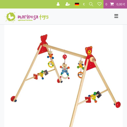
€
0
0,00 €
☰