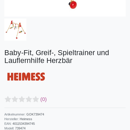
Baby-Fit, Greif-, Spieltrainer und
Lauflernhilfe Herzbär
(0)
Artikelnummer:
GOK739474
Hersteller:
Heimess
EAN:
4011534394745
Modell:
739474