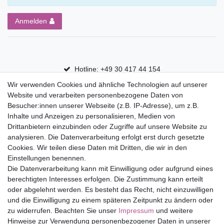
Anmelden
Hotline: +49 30 417 44 154
Wir verwenden Cookies und ähnliche Technologien auf unserer
30 Tage Rückgaberecht
Website und verarbeiten personenbezogene Daten von
Versandfrei ab 75 € in Deutschland
Besucher:innen unserer Webseite (z.B. IP-Adresse), um z.B.
Inhalte und Anzeigen zu personalisieren, Medien von
Drittanbietern einzubinden oder Zugriffe auf unsere Website zu
Top Marken
analysieren. Die Datenverarbeitung erfolgt erst durch gesetzte
Cookies. Wir teilen diese Daten mit Dritten, die wir in den
Eduplay
Einstellungen benennen.
Folia Bringmann
Die Datenverarbeitung kann mit Einwilligung oder aufgrund eines
Shop
berechtigten Interesses erfolgen. Die Zustimmung kann erteilt
oder abgelehnt werden. Es besteht das Recht, nicht einzuwilligen
Mein Konto
und die Einwilligung zu einem späteren Zeitpunkt zu ändern oder
Service
zu widerrufen. Beachten Sie unser
Impressum
und weitere
Versandkosten
Hinweise zur Verwendung personenbezogener Daten in unserer