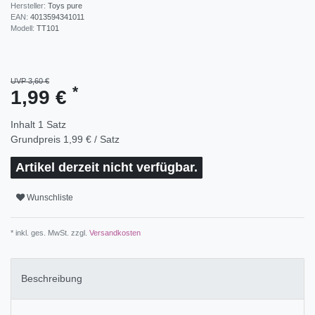
Hersteller:
Toys pure
EAN:
4013594341011
Modell:
TT101
UVP 3,60 €
*
1,99 €
Inhalt
1
Satz
Grundpreis
1,99 € / Satz
Artikel derzeit nicht verfügbar.
Wunschliste
* inkl. ges. MwSt. zzgl.
Versandkosten
Beschreibung