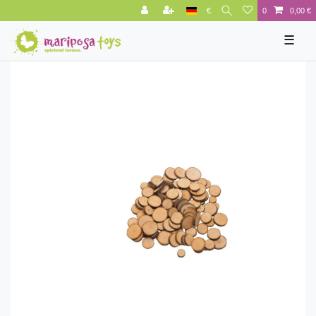
€
0
0,00 €
☰