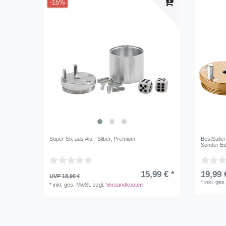
-15%
Super Six aus Alu - Silber, Premium
BestSalle
Sonder Edi
15,99 € *
19,99 
UVP 18,90 €
*
inkl. ges
*
inkl. ges. MwSt.
zzgl.
Versandkosten