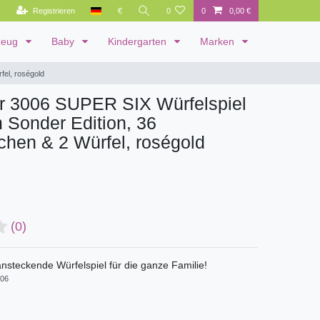
Registrieren
€
0
0
0,00 €
zeug
Baby
Kindergarten
Marken
fel, roségold
er 3006 SUPER SIX Würfelspiel
 Sonder Edition, 36
chen & 2 Würfel, roségold
(0)
ansteckende Würfelspiel für die ganze Familie!
06