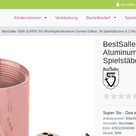
Anmelden
Kinderzimmer
Verkleidung
Bastelbedarf
Spiel
BestSaller 3006 SUPER SIX Würfelspiel Aluminum Sonder Edition, 36 Spielstäbchen & 2 Wür
BestSall
Aluminum
Spielstäb
Super Six - Das 
Artikelnummer:
BSA30
Hersteller:
BestSaller
EAN:
4250115530060
Modell:
3006