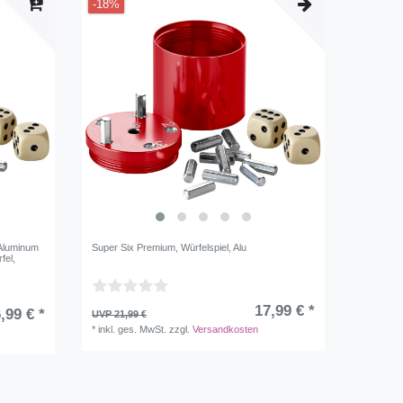
-18%
 Aluminum
Super Six Premium, Würfelspiel, Alu
fel,
17,99 € *
,99 € *
UVP 21,99 €
*
inkl. ges. MwSt.
zzgl.
Versandkosten