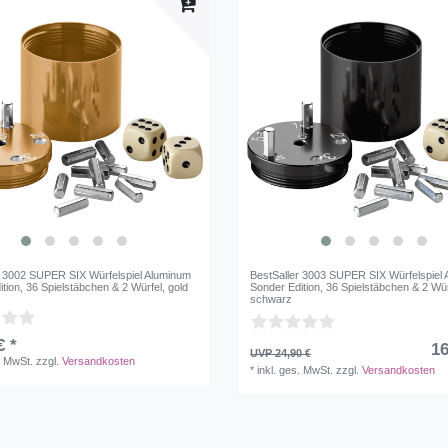
r 3002 SUPER SIX Würfelspiel Aluminum
BestSaller 3003 SUPER SIX Würfelspiel
tion, 36 Spielstäbchen & 2 Würfel, gold
Sonder Edition, 36 Spielstäbchen & 2 Wür
schwarz
€ *
16
UVP 24,90 €
. MwSt.
zzgl.
Versandkosten
*
inkl. ges. MwSt.
zzgl.
Versandkosten