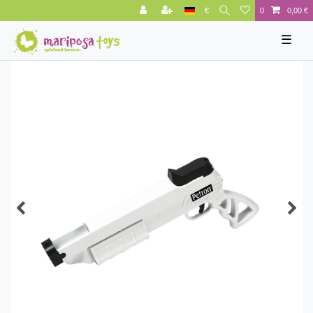
€
0
0,00 €
☰