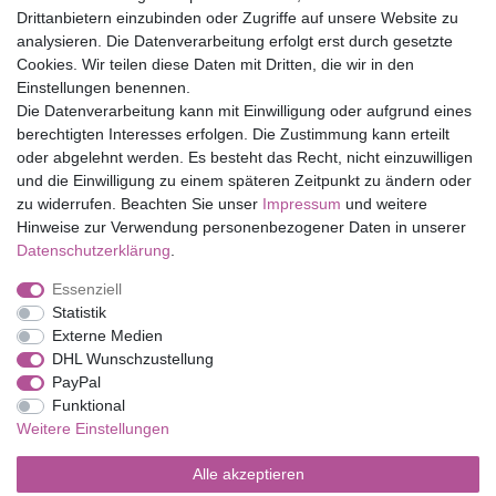
Drittanbietern einzubinden oder Zugriffe auf unsere Website zu
Top Marken
analysieren. Die Datenverarbeitung erfolgt erst durch gesetzte
Cookies. Wir teilen diese Daten mit Dritten, die wir in den
Eduplay
Einstellungen benennen.
Folia Bringmann
Die Datenverarbeitung kann mit Einwilligung oder aufgrund eines
Shop
berechtigten Interesses erfolgen. Die Zustimmung kann erteilt
oder abgelehnt werden. Es besteht das Recht, nicht einzuwilligen
Mein Konto
und die Einwilligung zu einem späteren Zeitpunkt zu ändern oder
Service
zu widerrufen. Beachten Sie unser
Impressum
und weitere
Versandkosten
Hinweise zur Verwendung personenbezogener Daten in unserer
Daten­schutz­erklärung
.
Essenziell
Impressum
Daten­schutz­erklärung
AGB
Statistik
Externe Medien
DHL Wunschzustellung
Barrierefreiheitserklärung
Widerrufs­recht
PayPal
Funktional
Weitere Einstellungen
Kontakt
Vertrag widerrufen
Alle akzeptieren