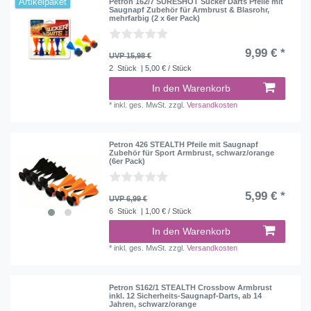
Artikelpaket
Petron 162/7 SURESHOT Sucker Darts Pfeile mit
Saugnapf Zubehör für Armbrust & Blasrohr,
mehrfarbig (2 x 6er Pack)
9,99 € *
UVP 15,98 €
2
Stück
| 5,00 € / Stück
In den Warenkorb
*
inkl. ges. MwSt.
zzgl.
Versandkosten
Petron 426 STEALTH Pfeile mit Saugnapf
Zubehör für Sport Armbrust, schwarz/orange
(6er Pack)
5,99 € *
UVP 6,99 €
6
Stück
| 1,00 € / Stück
In den Warenkorb
*
inkl. ges. MwSt.
zzgl.
Versandkosten
Petron S162/1 STEALTH Crossbow Armbrust
inkl. 12 Sicherheits-Saugnapf-Darts, ab 14
Jahren, schwarz/orange