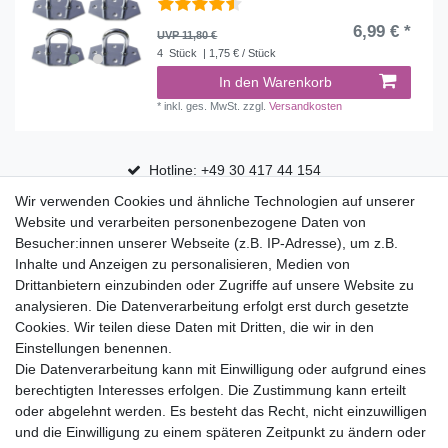
6,99 € *
UVP 11,80 €
4
Stück
| 1,75 € / Stück
In den Warenkorb
*
inkl. ges. MwSt.
zzgl.
Versandkosten
Hotline: +49 30 417 44 154
Wir verwenden Cookies und ähnliche Technologien auf unserer
30 Tage Rückgaberecht
Website und verarbeiten personenbezogene Daten von
Versandfrei ab 75 € in Deutschland
Besucher:innen unserer Webseite (z.B. IP-Adresse), um z.B.
Inhalte und Anzeigen zu personalisieren, Medien von
Drittanbietern einzubinden oder Zugriffe auf unsere Website zu
Top Marken
analysieren. Die Datenverarbeitung erfolgt erst durch gesetzte
Cookies. Wir teilen diese Daten mit Dritten, die wir in den
Eduplay
Einstellungen benennen.
Folia Bringmann
Die Datenverarbeitung kann mit Einwilligung oder aufgrund eines
Shop
berechtigten Interesses erfolgen. Die Zustimmung kann erteilt
oder abgelehnt werden. Es besteht das Recht, nicht einzuwilligen
Mein Konto
und die Einwilligung zu einem späteren Zeitpunkt zu ändern oder
Service