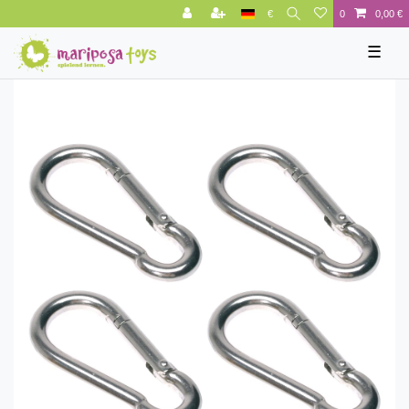
€
0
0,00 €
☰