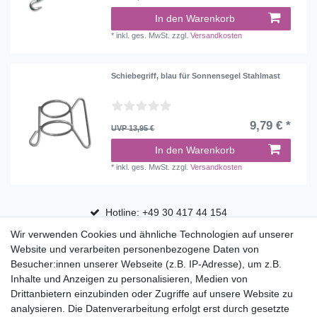
In den Warenkorb
*
inkl. ges. MwSt.
zzgl.
Versandkosten
Schiebegriff, blau für Sonnensegel Stahlmast
9,79 € *
UVP 13,95 €
In den Warenkorb
*
inkl. ges. MwSt.
zzgl.
Versandkosten
Hotline: +49 30 417 44 154
Wir verwenden Cookies und ähnliche Technologien auf unserer
30 Tage Rückgaberecht
Website und verarbeiten personenbezogene Daten von
Versandfrei ab 75 € in Deutschland
Besucher:innen unserer Webseite (z.B. IP-Adresse), um z.B.
Inhalte und Anzeigen zu personalisieren, Medien von
Drittanbietern einzubinden oder Zugriffe auf unsere Website zu
Top Marken
analysieren. Die Datenverarbeitung erfolgt erst durch gesetzte