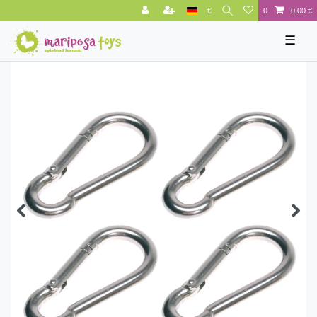
€
0
0,00 €
☰