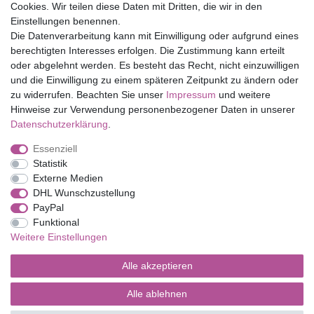
Cookies. Wir teilen diese Daten mit Dritten, die wir in den
Eduplay
Einstellungen benennen.
Folia Bringmann
Die Datenverarbeitung kann mit Einwilligung oder aufgrund eines
Shop
berechtigten Interesses erfolgen. Die Zustimmung kann erteilt
oder abgelehnt werden. Es besteht das Recht, nicht einzuwilligen
Mein Konto
und die Einwilligung zu einem späteren Zeitpunkt zu ändern oder
Service
zu widerrufen. Beachten Sie unser
Impressum
und weitere
Versandkosten
Hinweise zur Verwendung personenbezogener Daten in unserer
Daten­schutz­erklärung
.
Essenziell
Impressum
Daten­schutz­erklärung
AGB
Statistik
Externe Medien
DHL Wunschzustellung
Barrierefreiheitserklärung
Widerrufs­recht
PayPal
Funktional
Weitere Einstellungen
Kontakt
Vertrag widerrufen
Alle akzeptieren
Alle ablehnen
© Copyright 2026 | Alle Rechte vorbehalten.