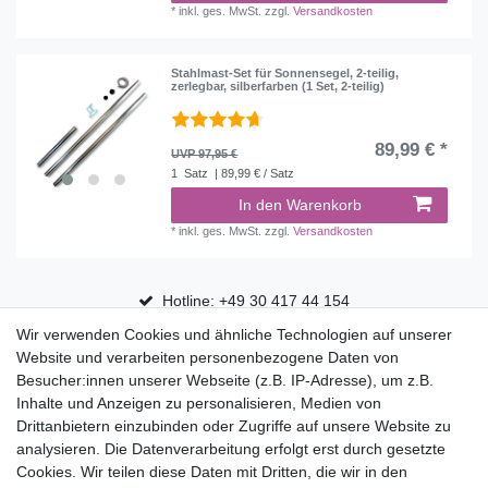
*
inkl. ges. MwSt.
zzgl.
Versandkosten
Stahlmast-Set für Sonnensegel, 2-teilig,
zerlegbar, silberfarben (1 Set, 2-teilig)
89,99 € *
UVP 97,95 €
1
Satz
| 89,99 € / Satz
In den Warenkorb
*
inkl. ges. MwSt.
zzgl.
Versandkosten
Hotline: +49 30 417 44 154
Wir verwenden Cookies und ähnliche Technologien auf unserer
30 Tage Rückgaberecht
Website und verarbeiten personenbezogene Daten von
Versandfrei ab 75 € in Deutschland
Besucher:innen unserer Webseite (z.B. IP-Adresse), um z.B.
Inhalte und Anzeigen zu personalisieren, Medien von
Drittanbietern einzubinden oder Zugriffe auf unsere Website zu
Top Marken
analysieren. Die Datenverarbeitung erfolgt erst durch gesetzte
Cookies. Wir teilen diese Daten mit Dritten, die wir in den
Eduplay