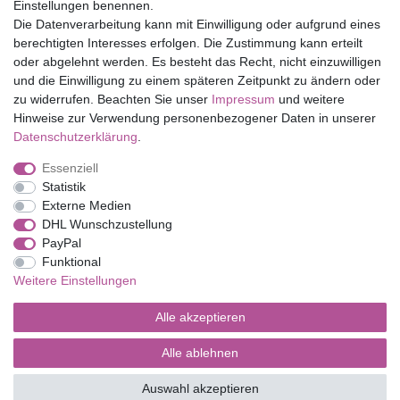
Einstellungen benennen.
Folia Bringmann
Die Datenverarbeitung kann mit Einwilligung oder aufgrund eines
Shop
berechtigten Interesses erfolgen. Die Zustimmung kann erteilt
oder abgelehnt werden. Es besteht das Recht, nicht einzuwilligen
Mein Konto
und die Einwilligung zu einem späteren Zeitpunkt zu ändern oder
Service
zu widerrufen. Beachten Sie unser
Impressum
und weitere
Versandkosten
Hinweise zur Verwendung personenbezogener Daten in unserer
Daten­schutz­erklärung
.
Essenziell
Impressum
Daten­schutz­erklärung
AGB
Statistik
Externe Medien
DHL Wunschzustellung
Barrierefreiheitserklärung
Widerrufs­recht
PayPal
Funktional
Weitere Einstellungen
Kontakt
Vertrag widerrufen
Alle akzeptieren
Alle ablehnen
© Copyright 2026 | Alle Rechte vorbehalten.
Auswahl akzeptieren