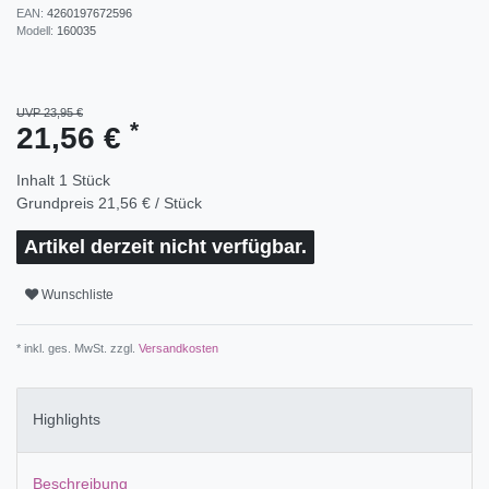
EAN:
4260197672596
Modell:
160035
UVP 23,95 €
*
21,56 €
Inhalt
1
Stück
Grundpreis
21,56 € / Stück
Artikel derzeit nicht verfügbar.
Wunschliste
* inkl. ges. MwSt. zzgl.
Versandkosten
Highlights
Beschreibung