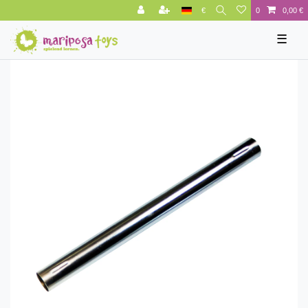
€
0
0,00 €
☰