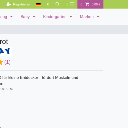
Registrieren
€
0
0
0,00 €
zeug
Baby
Kindergarten
Marken
rot
(1)
 für kleine Entdecker - fördert Muskeln und
nn
70016-RO