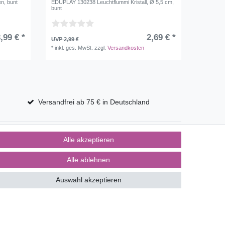
n, bunt
EDUPLAY 130238 Leuchtflummi Kristall, Ø 5,5 cm,
bunt
,99 € *
2,69 € *
UVP 2,99 €
*
inkl. ges. MwSt.
zzgl.
Versandkosten
Versandfrei ab 75 € in Deutschland
Alle akzeptieren
Alle ablehnen
Auswahl akzeptieren
Kontakt
ertrag widerrufen