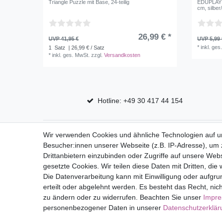
Triangle Puzzle mit Base, 24-teilig
EDUPLAY 1
cm, silbe
26,99 € *
UVP 41,95 €
UVP 5,99 
*
inkl. ges
1
Satz
| 26,99 € / Satz
*
inkl. ges. MwSt.
zzgl.
Versandkosten
Hotline: +49 30 417 44 154
Top Marken
Shop
Wir verwenden Cookies und ähnliche Technologien auf 
Besucher:innen unserer Webseite (z.B. IP-Adresse), um z
Eduplay
Mein Kon
Drittanbietern einzubinden oder Zugriffe auf unsere Webs
Folia Bringmann
gesetzte Cookies. Wir teilen diese Daten mit Dritten, die
Die Datenverarbeitung kann mit Einwilligung oder aufgru
erteilt oder abgelehnt werden. Es besteht das Recht, nich
Impressum
Daten­schutz­erk
zu ändern oder zu widerrufen. Beachten Sie unser
Impr
personenbezogener Daten in unserer
Daten­schutz­erklä