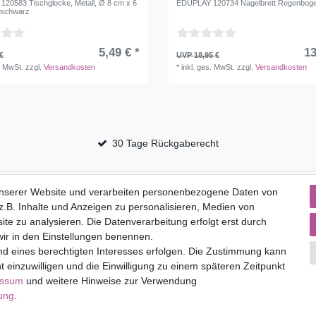
20583 Tischglocke, Metall, Ø 8 cm x 6
EDUPLAY 120734 Nagelbrett Regenboge
r/schwarz
5,49 € *
13
€
UVP 18,95 €
. MwSt.
zzgl.
Versandkosten
*
inkl. ges. MwSt.
zzgl.
Versandkosten
30 Tage Rückgaberecht
Service
unserer Website und verarbeiten personenbezogene Daten von
.B. Inhalte und Anzeigen zu personalisieren, Medien von
to
Versandkosten
ite zu analysieren. Die Datenverarbeitung erfolgt erst durch
 wir in den Einstellungen benennen.
nd eines berechtigten Interesses erfolgen. Die Zustimmung kann
t einzuwilligen und die Einwilligung zu einem späteren Zeitpunkt
lärung
AGB
Barrierefreiheitserklärung
Widerrufs­recht
V
essum
und weitere Hinweise zur Verwendung
rung
.