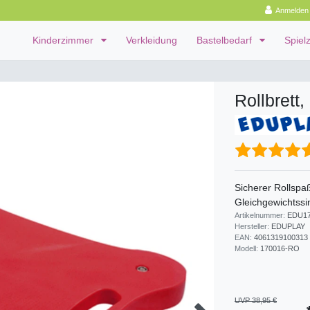
Anmelden
Kinderzimmer
Verkleidung
Bastelbedarf
Spiel
Rollbrett, 
Sicherer Rollspaß
Gleichgewichtssi
Artikelnummer:
EDU1
Hersteller:
EDUPLAY
EAN:
4061319100313
Modell:
170016-RO
UVP 38,95 €