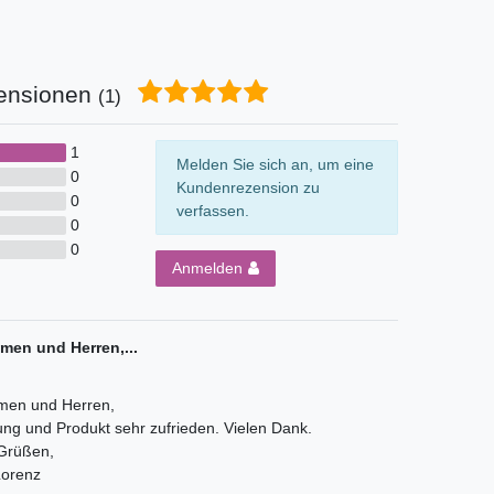
ensionen
(1)
1
Melden Sie sich an, um eine
0
Kundenrezension zu
0
verfassen.
0
0
Anmelden
men und Herren,...
men und Herren,
rung und Produkt sehr zufrieden. Vielen Dank.
 Grüßen,
Lorenz