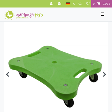
€
0
0,00 €
☰