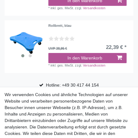
In den Warenkorb
*
inkl. ges. MwSt.
zzgl.
Versandkosten
Rollbrett, blau
22,39 € *
UVP 38,95 €
In den Warenkorb
*
inkl. ges. MwSt.
zzgl.
Versandkosten
Hotline: +49 30 417 44 154
Wir verwenden Cookies und ähnliche Technologien auf unserer
30 Tage Rückgaberecht
Website und verarbeiten personenbezogene Daten von
Versandfrei ab 75 € in Deutschland
Besucher:innen unserer Webseite (z.B. IP-Adresse), um z.B.
Inhalte und Anzeigen zu personalisieren, Medien von
Drittanbietern einzubinden oder Zugriffe auf unsere Website zu
Top Marken
analysieren. Die Datenverarbeitung erfolgt erst durch gesetzte
Cookies. Wir teilen diese Daten mit Dritten, die wir in den
Eduplay