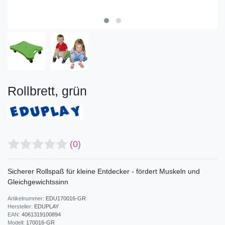
Rollbrett, grün
(0)
Sicherer Rollspaß für kleine Entdecker - fördert Muskeln und
Gleichgewichtssinn
Artikelnummer:
EDU170016-GR
Hersteller:
EDUPLAY
EAN:
4061319100894
Modell:
170016-GR