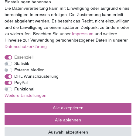
Einstellungen benennen.
Folia Bringmann
Die Datenverarbeitung kann mit Einwilligung oder aufgrund eines
Shop
berechtigten Interesses erfolgen. Die Zustimmung kann erteilt
oder abgelehnt werden. Es besteht das Recht, nicht einzuwilligen
Mein Konto
und die Einwilligung zu einem späteren Zeitpunkt zu ändern oder
Service
zu widerrufen. Beachten Sie unser
Impressum
und weitere
Versandkosten
Hinweise zur Verwendung personenbezogener Daten in unserer
Daten­schutz­erklärung
.
Essenziell
Impressum
Daten­schutz­erklärung
AGB
Statistik
Externe Medien
DHL Wunschzustellung
Barrierefreiheitserklärung
Widerrufs­recht
PayPal
Funktional
Weitere Einstellungen
Kontakt
Vertrag widerrufen
Alle akzeptieren
Alle ablehnen
© Copyright 2026 | Alle Rechte vorbehalten.
Auswahl akzeptieren