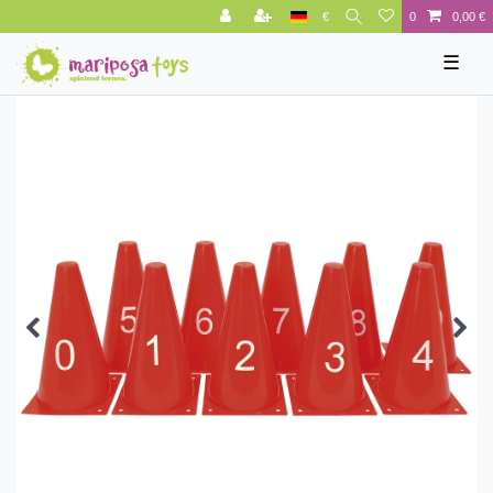
€
0
0,00 €
☰