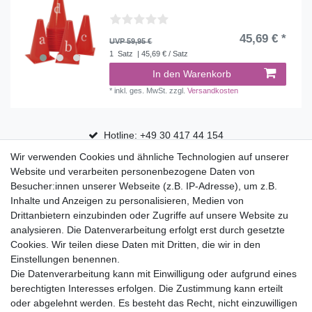
45,69 € *
UVP 59,95 €
1
Satz
| 45,69 € / Satz
In den Warenkorb
*
inkl. ges. MwSt.
zzgl.
Versandkosten
Hotline: +49 30 417 44 154
Wir verwenden Cookies und ähnliche Technologien auf unserer
30 Tage Rückgaberecht
Website und verarbeiten personenbezogene Daten von
Versandfrei ab 75 € in Deutschland
Besucher:innen unserer Webseite (z.B. IP-Adresse), um z.B.
Inhalte und Anzeigen zu personalisieren, Medien von
Drittanbietern einzubinden oder Zugriffe auf unsere Website zu
Top Marken
analysieren. Die Datenverarbeitung erfolgt erst durch gesetzte
Cookies. Wir teilen diese Daten mit Dritten, die wir in den
Eduplay
Einstellungen benennen.
Folia Bringmann
Die Datenverarbeitung kann mit Einwilligung oder aufgrund eines
Shop
berechtigten Interesses erfolgen. Die Zustimmung kann erteilt
oder abgelehnt werden. Es besteht das Recht, nicht einzuwilligen
Mein Konto