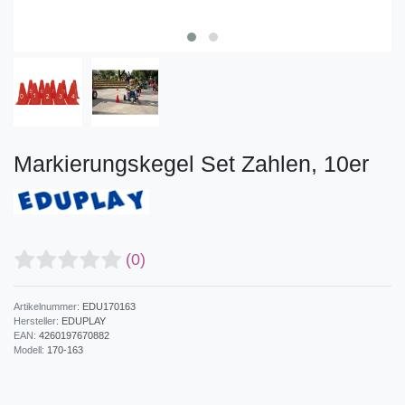
Markierungskegel Set Zahlen, 10er
(0)
Artikelnummer:
EDU170163
Hersteller:
EDUPLAY
EAN:
4260197670882
Modell:
170-163