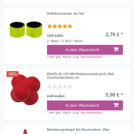
Reflektorbänder 2er Set
2,79 € *
UVP 2,99 €
2
Stück
| 1,40 € / Stück
In den Warenkorb
*
inkl. ges. MwSt.
zzgl.
Versandkosten
-50%
EDUPLAY 170-069 Reaktionsball groß, Ball
Geschicklichkeit, rot
5,99 € *
UVP 11,95 €
In den Warenkorb
*
inkl. ges. MwSt.
zzgl.
Versandkosten
Markierungskegel Set Buchstaben, 26er