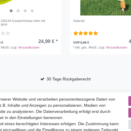
150134 Gewächshaus klein mit
Solarufo
, grün
24,99 € *
4
5 €
UVP 5,95 €
. MwSt.
zzgl.
Versandkosten
*
inkl. ges. MwSt.
zzgl.
Versandkosten
30 Tage Rückgaberecht
Service
unserer Website und verarbeiten personenbezogene Daten von
.B. Inhalte und Anzeigen zu personalisieren, Medien von
to
Versandkosten
ite zu analysieren. Die Datenverarbeitung erfolgt erst durch
 wir in den Einstellungen benennen.
nd eines berechtigten Interesses erfolgen. Die Zustimmung kann
t einzuwilligen und die Einwilligung zu einem späteren Zeitpunkt