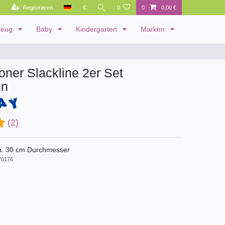
Registrieren
€
0
0
0,00 €
zeug
Baby
Kindergarten
Marken
ner Slackline 2er Set
ün
(2)
a. 30 cm Durchmesser
0176