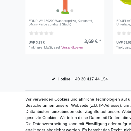
EDUPLAY 130200 Wasserspritze, Kunststoff,
EDUPLAY 
34cm (Farbe zufällig, 1 Stück)
Unterlage
3,69 € *
UVP 3,99 €
UVP 39,9
*
inkl. ges. MwSt.
zzgl.
Versandkosten
*
inkl. ges
Hotline: +49 30 417 44 154
Top Marken
Shop
Wir verwenden Cookies und ähnliche Technologien auf 
Besucher:innen unserer Webseite (z.B. IP-Adresse), um z
Eduplay
Mein Kon
Drittanbietern einzubinden oder Zugriffe auf unsere Webs
Folia Bringmann
gesetzte Cookies. Wir teilen diese Daten mit Dritten, die
Die Datenverarbeitung kann mit Einwilligung oder aufgru
erteilt oder abgelehnt werden. Es besteht das Recht, nich