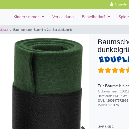
Anmelden
Kinderzimmer
Verkleidung
Bastelbedarf
Spiel
lplatz
Baumschoner Slackline 2er Set dunkelgrün
Baumscho
dunkelgr
Für Bäume bis c
Artikelnummer:
EDU17
Hersteller:
EDUPLAY
EAN:
4260197672985
Modell:
170176
UVP 8,95 €