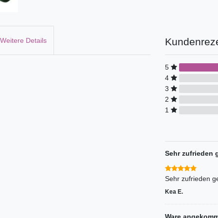
Kundenrez
Weitere Details
5
4
3
2
1
Sehr zufrieden 
Sehr zufrieden g
Kea E.
Ware angekommen