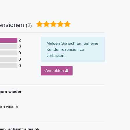
ensionen
(2)
2
Melden Sie sich an, um eine
0
Kundenrezension zu
0
verfassen.
0
0
Anmelden
gern wieder
ern wieder
, scheint alles ok...