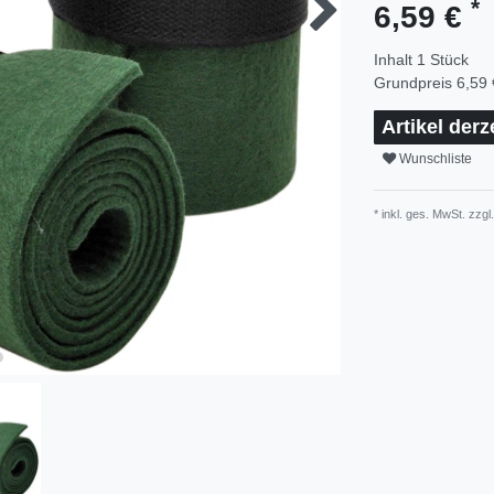
*
6,59 €
Inhalt
1
Stück
Grundpreis
6,59 
Artikel derz
Wunschliste
* inkl. ges. MwSt. zzgl.