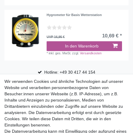
Hygrometer für Basis Wetterstation
10,69 € *
UVP 16,95 €
In den Warenkorb
*
inkl. ges. MwSt.
zzgl.
Versandkosten
Hotline: +49 30 417 44 154
Wir verwenden Cookies und ähnliche Technologien auf unserer
30 Tage Rückgaberecht
Website und verarbeiten personenbezogene Daten von
Versandfrei ab 75 € in Deutschland
Besucher:innen unserer Webseite (z.B. IP-Adresse), um z.B.
Inhalte und Anzeigen zu personalisieren, Medien von
Drittanbietern einzubinden oder Zugriffe auf unsere Website zu
Top Marken
analysieren. Die Datenverarbeitung erfolgt erst durch gesetzte
Cookies. Wir teilen diese Daten mit Dritten, die wir in den
Eduplay
Einstellungen benennen.
Folia Bringmann
Die Datenverarbeitung kann mit Einwilligung oder aufgrund eines