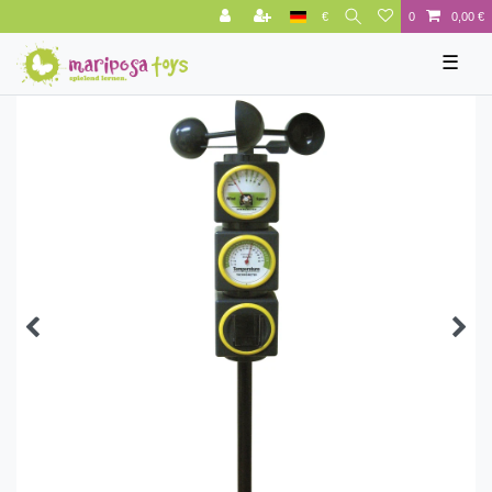
€
0
0,00 €
☰