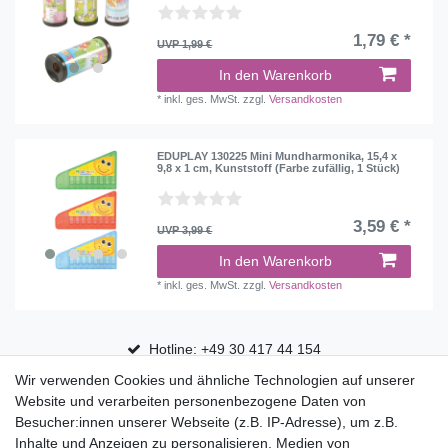
1,79 € *
UVP 1,99 €
In den Warenkorb
*
inkl. ges. MwSt.
zzgl.
Versandkosten
EDUPLAY 130225 Mini Mundharmonika, 15,4 x
9,8 x 1 cm, Kunststoff (Farbe zufällig, 1 Stück)
3,59 € *
UVP 3,99 €
In den Warenkorb
*
inkl. ges. MwSt.
zzgl.
Versandkosten
Hotline: +49 30 417 44 154
Wir verwenden Cookies und ähnliche Technologien auf unserer
30 Tage Rückgaberecht
Website und verarbeiten personenbezogene Daten von
Versandfrei ab 75 € in Deutschland
Besucher:innen unserer Webseite (z.B. IP-Adresse), um z.B.
Inhalte und Anzeigen zu personalisieren, Medien von