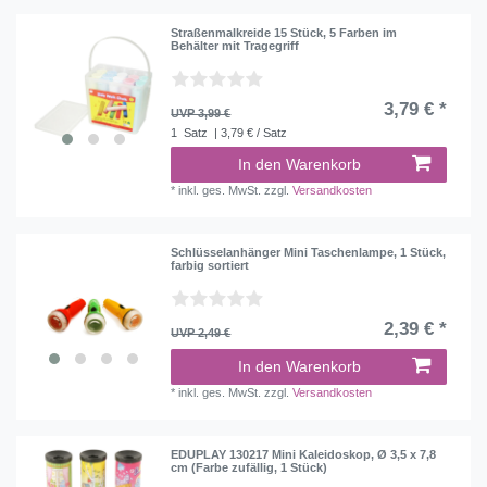
Straßenmalkreide 15 Stück, 5 Farben im
Behälter mit Tragegriff
3,79 € *
UVP 3,99 €
1
Satz
| 3,79 € / Satz
In den Warenkorb
*
inkl. ges. MwSt.
zzgl.
Versandkosten
Schlüsselanhänger Mini Taschenlampe, 1 Stück,
farbig sortiert
2,39 € *
UVP 2,49 €
In den Warenkorb
*
inkl. ges. MwSt.
zzgl.
Versandkosten
EDUPLAY 130217 Mini Kaleidoskop, Ø 3,5 x 7,8
cm (Farbe zufällig, 1 Stück)