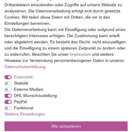
Drittanbietern einzubinden oder Zugriffe auf unsere Website zu
Top Marken
analysieren. Die Datenverarbeitung erfolgt erst durch gesetzte
Cookies. Wir teilen diese Daten mit Dritten, die wir in den
Eduplay
Einstellungen benennen.
Folia Bringmann
Die Datenverarbeitung kann mit Einwilligung oder aufgrund eines
Shop
berechtigten Interesses erfolgen. Die Zustimmung kann erteilt
oder abgelehnt werden. Es besteht das Recht, nicht einzuwilligen
Mein Konto
und die Einwilligung zu einem späteren Zeitpunkt zu ändern oder
Service
zu widerrufen. Beachten Sie unser
Impressum
und weitere
Versandkosten
Hinweise zur Verwendung personenbezogener Daten in unserer
Daten­schutz­erklärung
.
Essenziell
Impressum
Daten­schutz­erklärung
AGB
Statistik
Externe Medien
DHL Wunschzustellung
Barrierefreiheitserklärung
Widerrufs­recht
PayPal
Funktional
Weitere Einstellungen
Kontakt
Vertrag widerrufen
Alle akzeptieren