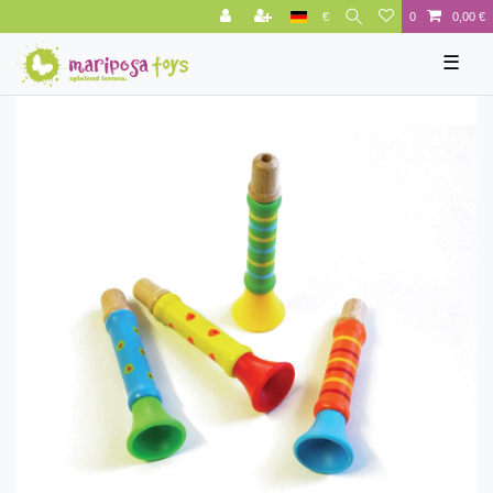
€
0
0,00 €
☰