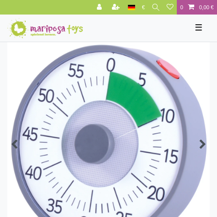
€
0
0,00 €
☰