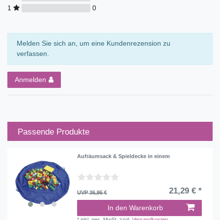
1
0
Melden Sie sich an, um eine Kundenrezension zu
verfassen.
Anmelden
Passende Produkte
Aufräumsack & Spieldecke in einem
21,29 € *
UVP 36,95 €
In den Warenkorb
*
inkl. ges. MwSt.
zzgl.
Versandkosten