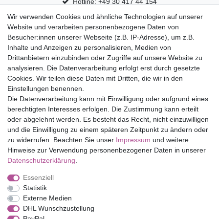
Hotline: +49 30 417 44 154
Wir verwenden Cookies und ähnliche Technologien auf unserer
30 Tage Rückgaberecht
Website und verarbeiten personenbezogene Daten von
Versandfrei ab 75 € in Deutschland
Besucher:innen unserer Webseite (z.B. IP-Adresse), um z.B.
Inhalte und Anzeigen zu personalisieren, Medien von
Drittanbietern einzubinden oder Zugriffe auf unsere Website zu
Top Marken
analysieren. Die Datenverarbeitung erfolgt erst durch gesetzte
Cookies. Wir teilen diese Daten mit Dritten, die wir in den
Eduplay
Einstellungen benennen.
Folia Bringmann
Die Datenverarbeitung kann mit Einwilligung oder aufgrund eines
Shop
berechtigten Interesses erfolgen. Die Zustimmung kann erteilt
oder abgelehnt werden. Es besteht das Recht, nicht einzuwilligen
Mein Konto
und die Einwilligung zu einem späteren Zeitpunkt zu ändern oder
Service
zu widerrufen. Beachten Sie unser
Impressum
und weitere
Versandkosten
Hinweise zur Verwendung personenbezogener Daten in unserer
Daten­schutz­erklärung
.
Essenziell
Impressum
Daten­schutz­erklärung
AGB
Statistik
Externe Medien
DHL Wunschzustellung
Barrierefreiheitserklärung
Widerrufs­recht
PayPal