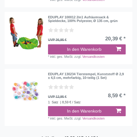
EDUPLAY 100012 2in1 Aufräumsack &
Spieldecke, 100% Polyester, Ø 135 cm, grün
20,39 € *
UVP 36,95 €
In den Warenkorb
*
inkl. ges. MwSt.
zzgl.
Versandkosten
EDUPLAY 130234 Tierstempel, Kunststoff Ø 2,9
x 4,5 cm, mehrfarbig, 10-teilig (1 Set)
8,59 € *
UVP 12,95 €
1
Satz
| 8,59 € / Satz
In den Warenkorb
*
inkl. ges. MwSt.
zzgl.
Versandkosten