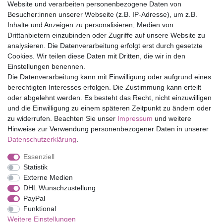
Website und verarbeiten personenbezogene Daten von
Versandfrei ab 75 € in Deutschland
Besucher:innen unserer Webseite (z.B. IP-Adresse), um z.B.
Inhalte und Anzeigen zu personalisieren, Medien von
Drittanbietern einzubinden oder Zugriffe auf unsere Website zu
Top Marken
analysieren. Die Datenverarbeitung erfolgt erst durch gesetzte
Cookies. Wir teilen diese Daten mit Dritten, die wir in den
Eduplay
Einstellungen benennen.
Folia Bringmann
Die Datenverarbeitung kann mit Einwilligung oder aufgrund eines
Shop
berechtigten Interesses erfolgen. Die Zustimmung kann erteilt
oder abgelehnt werden. Es besteht das Recht, nicht einzuwilligen
Mein Konto
und die Einwilligung zu einem späteren Zeitpunkt zu ändern oder
Service
zu widerrufen. Beachten Sie unser
Impressum
und weitere
Versandkosten
Hinweise zur Verwendung personenbezogener Daten in unserer
Daten­schutz­erklärung
.
Essenziell
Impressum
Daten­schutz­erklärung
AGB
Statistik
Externe Medien
DHL Wunschzustellung
Barrierefreiheitserklärung
Widerrufs­recht
PayPal
Funktional
Weitere Einstellungen