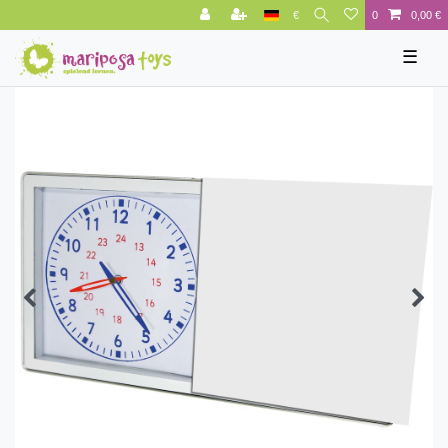
€
0
0,00 €
☰