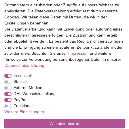
Drittanbietern einzubinden oder Zugriffe auf unsere Website zu
Top Marken
analysieren. Die Datenverarbeitung erfolgt erst durch gesetzte
Cookies. Wir teilen diese Daten mit Dritten, die wir in den
Eduplay
Einstellungen benennen.
Folia Bringmann
Die Datenverarbeitung kann mit Einwilligung oder aufgrund eines
Shop
berechtigten Interesses erfolgen. Die Zustimmung kann erteilt
oder abgelehnt werden. Es besteht das Recht, nicht einzuwilligen
Mein Konto
und die Einwilligung zu einem späteren Zeitpunkt zu ändern oder
Service
zu widerrufen. Beachten Sie unser
Impressum
und weitere
Versandkosten
Hinweise zur Verwendung personenbezogener Daten in unserer
Daten­schutz­erklärung
.
Essenziell
Impressum
Daten­schutz­erklärung
AGB
Statistik
Externe Medien
DHL Wunschzustellung
Barrierefreiheitserklärung
Widerrufs­recht
PayPal
Funktional
Weitere Einstellungen
Kontakt
Vertrag widerrufen
Alle akzeptieren