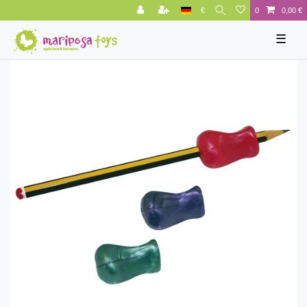
€
0
0,00 €
☰