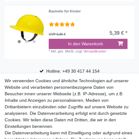
Bauhelm für Kinder
5,39 € *
UVP 5,95 €
In den Warenkorb
*
inkl. ges. MwSt.
zzgl.
Versandkosten
Hotline: +49 30 417 44 154
Wir verwenden Cookies und ähnliche Technologien auf unserer
30 Tage Rückgaberecht
Website und verarbeiten personenbezogene Daten von
Versandfrei ab 75 € in Deutschland
Besucher:innen unserer Webseite (z.B. IP-Adresse), um z.B.
Inhalte und Anzeigen zu personalisieren, Medien von
Drittanbietern einzubinden oder Zugriffe auf unsere Website zu
Top Marken
analysieren. Die Datenverarbeitung erfolgt erst durch gesetzte
Cookies. Wir teilen diese Daten mit Dritten, die wir in den
Eduplay
Einstellungen benennen.
Folia Bringmann
Die Datenverarbeitung kann mit Einwilligung oder aufgrund eines
Shop