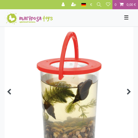
€
0
0,00 €
☰