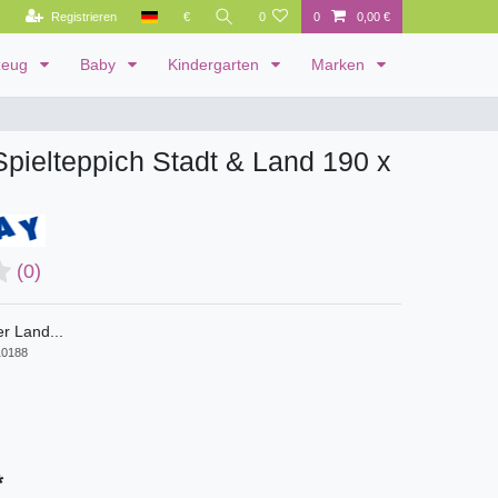
Registrieren
€
0
0
0,00 €
zeug
Baby
Kindergarten
Marken
pielteppich Stadt & Land 190 x
(0)
r Land...
0188
*