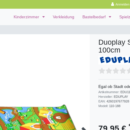
Anmelden
Kinderzimmer
Verkleidung
Bastelbedarf
Spiel
Duoplay S
100cm
Egal ob Stadt ode
Artikelnummer:
EDU11
Hersteller:
EDUPLAY
EAN:
4260197677928
Modell:
110-188
79,95 €