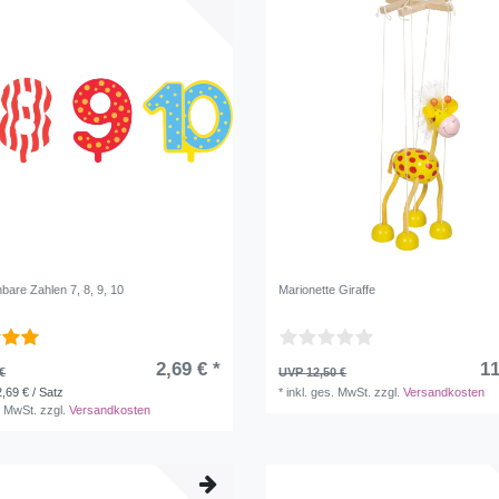
bare Zahlen 7, 8, 9, 10
Marionette Giraffe
2,69 € *
11
€
UVP 12,50 €
2,69 € / Satz
*
inkl. ges. MwSt.
zzgl.
Versandkosten
. MwSt.
zzgl.
Versandkosten