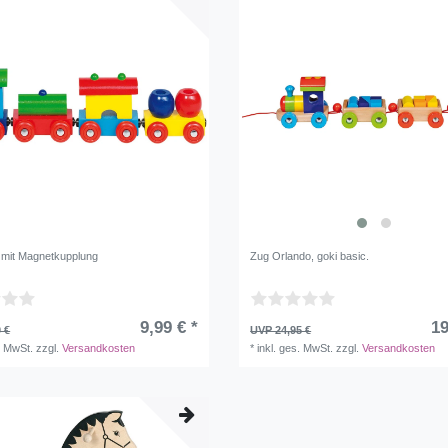
 mit Magnetkupplung
Zug Orlando, goki basic.
9,99 € *
19
 €
UVP 24,95 €
. MwSt.
zzgl.
Versandkosten
*
inkl. ges. MwSt.
zzgl.
Versandkosten