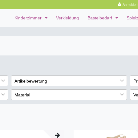
Anmelden
Kinderzimmer
Verkleidung
Bastelbedarf
Spiel
Artikelbewertung
Pr
7
1
Material
Ve
7
1
Holz
ni
2
4
7
1
1
1