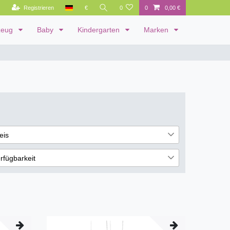
Registrieren
€
0
0
0,00 €
zeug
Baby
Kindergarten
Marken
eis
rfügbarkeit
€
―
€
cht lieferbar
7
Übernehmen