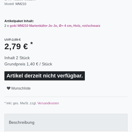
Modell:
WM210
Artikelpaket Inhalt:
2 x
goki WM210 Marienkäfer-Jo-Jo, Ø= 4 cm, Holz, rot/schwarz
UVP 2,99 €
*
2,79 €
Inhalt
2
Stück
Grundpreis
1,40 € / Stück
Artikel derzeit nicht verfügbar.
Wunschliste
* inkl. ges. MwSt. zzgl.
Versandkosten
Beschreibung