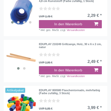
4,8 cm Kunststoff (Farbe zufällig, 1 Stück)
2,29 € *
UVP 2,49 €
In den Warenkorb
*
inkl. ges. MwSt.
zzgl.
Versandkosten
EDUPLAY 210249 Grillzange, Holz, 30 x 6 x 2 cm,
natur
2,49 € *
UVP 2,95 €
In den Warenkorb
*
inkl. ges. MwSt.
zzgl.
Versandkosten
Artikelpaket
EDUPLAY 800580 Flaschentornado, mehrfarbig
(Farbe zufällig, 3 Stück)
3,99 € *
UVP 5,85 €