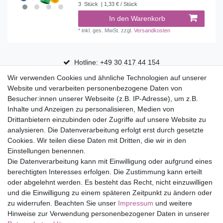
3
Stück
| 1,33 € / Stück
In den Warenkorb
*
inkl. ges. MwSt.
zzgl.
Versandkosten
Hotline: +49 30 417 44 154
Wir verwenden Cookies und ähnliche Technologien auf unserer
30 Tage Rückgaberecht
Website und verarbeiten personenbezogene Daten von
Versandfrei ab 75 € in Deutschland
Besucher:innen unserer Webseite (z.B. IP-Adresse), um z.B.
Inhalte und Anzeigen zu personalisieren, Medien von
Drittanbietern einzubinden oder Zugriffe auf unsere Website zu
Top Marken
analysieren. Die Datenverarbeitung erfolgt erst durch gesetzte
Cookies. Wir teilen diese Daten mit Dritten, die wir in den
Eduplay
Einstellungen benennen.
Folia Bringmann
Die Datenverarbeitung kann mit Einwilligung oder aufgrund eines
Shop
berechtigten Interesses erfolgen. Die Zustimmung kann erteilt
oder abgelehnt werden. Es besteht das Recht, nicht einzuwilligen
Mein Konto
und die Einwilligung zu einem späteren Zeitpunkt zu ändern oder
Service
zu widerrufen. Beachten Sie unser
Impressum
und weitere
Versandkosten
Hinweise zur Verwendung personenbezogener Daten in unserer