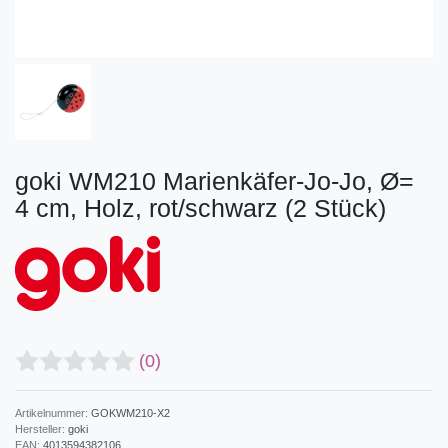
goki WM210 Marienkäfer-Jo-Jo, Ø=
4 cm, Holz, rot/schwarz (2 Stück)
(0)
Artikelnummer:
GOKWM210-X2
Hersteller:
goki
EAN:
4013594382106