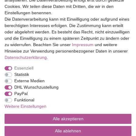
analysieren. Die Datenverarbeitung erfolgt erst durch gesetzte
Cookies. Wir teilen diese Daten mit Dritten, die wir in den
Eduplay
Einstellungen benennen.
Folia Bringmann
Die Datenverarbeitung kann mit Einwilligung oder aufgrund eines
Shop
berechtigten Interesses erfolgen. Die Zustimmung kann erteilt
oder abgelehnt werden. Es besteht das Recht, nicht einzuwilligen
Mein Konto
und die Einwilligung zu einem späteren Zeitpunkt zu ändern oder
Service
zu widerrufen. Beachten Sie unser
Impressum
und weitere
Versandkosten
Hinweise zur Verwendung personenbezogener Daten in unserer
Daten­schutz­erklärung
.
Essenziell
Impressum
Daten­schutz­erklärung
AGB
Statistik
Externe Medien
DHL Wunschzustellung
Barrierefreiheitserklärung
Widerrufs­recht
PayPal
Funktional
Weitere Einstellungen
Kontakt
Vertrag widerrufen
Alle akzeptieren
Alle ablehnen
© Copyright 2026 | Alle Rechte vorbehalten.