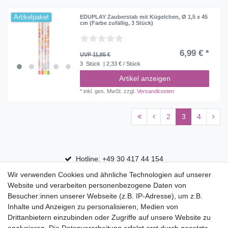
Artikelpaket
EDUPLAY Zauberstab mit Kügelchen, Ø 1,5 x 45
cm (Farbe zufällig, 3 Stück)
6,99 € *
UVP 11,85 €
3
Stück
| 2,33 € / Stück
Artikel anzeigen
*
inkl. ges. MwSt.
zzgl.
Versandkosten
2
3
4
Hotline: +49 30 417 44 154
Wir verwenden Cookies und ähnliche Technologien auf unserer
30 Tage Rückgaberecht
Website und verarbeiten personenbezogene Daten von
Versandfrei ab 75 € in Deutschland
Besucher:innen unserer Webseite (z.B. IP-Adresse), um z.B.
Inhalte und Anzeigen zu personalisieren, Medien von
Drittanbietern einzubinden oder Zugriffe auf unsere Website zu
Top Marken