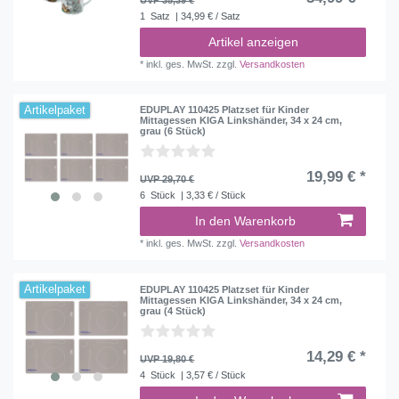
1
Satz
| 34,99 € / Satz
Artikel anzeigen
*
inkl. ges. MwSt.
zzgl.
Versandkosten
Artikelpaket
EDUPLAY 110425 Platzset für Kinder
Mittagessen KIGA Linkshänder, 34 x 24 cm,
grau (6 Stück)
19,99 € *
UVP 29,70 €
6
Stück
| 3,33 € / Stück
In den Warenkorb
*
inkl. ges. MwSt.
zzgl.
Versandkosten
Artikelpaket
EDUPLAY 110425 Platzset für Kinder
Mittagessen KIGA Linkshänder, 34 x 24 cm,
grau (4 Stück)
14,29 € *
UVP 19,80 €
4
Stück
| 3,57 € / Stück