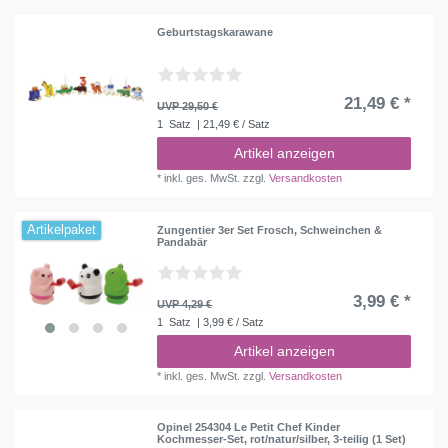
Geburtstagskarawane
21,49 € *
UVP 29,50 €
1
Satz
| 21,49 € / Satz
Artikel anzeigen
*
inkl. ges. MwSt.
zzgl.
Versandkosten
Artikelpaket
Zungentier 3er Set Frosch, Schweinchen &
Pandabär
3,99 € *
UVP 4,29 €
1
Satz
| 3,99 € / Satz
Artikel anzeigen
*
inkl. ges. MwSt.
zzgl.
Versandkosten
Opinel 254304 Le Petit Chef Kinder
Kochmesser-Set, rot/natur/silber, 3-teilig (1 Set)