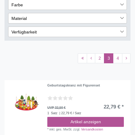
2
Farbe
Eduplay
51
€
―
€
1
Rot
6
Folia
1
Material
Übernehmen
Weiß
3
VALIOSA
4
Glas
2
Verfügbarkeit
Blau
2
Holz
12
sofort lieferbar
45
Porzellan
1
nicht lieferbar
32
2
3
4
Geburtstagskranz mit Figurenset
22,79 € *
UVP 32,50 €
1
Satz
| 22,79 € / Satz
Artikel anzeigen
*
inkl. ges. MwSt.
zzgl.
Versandkosten