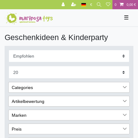
€
0
0,00 €
☰
Geschenkideen & Kinderparty
Categories
Katalog
33
Artikelbewertung
Kindergeschirr & Besteck
27
3
Marken
Marken
24
2
Corasol
1
Preis
2
CreaTable
2