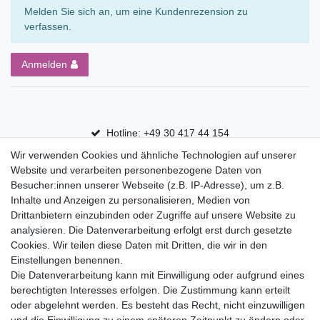
Melden Sie sich an, um eine Kundenrezension zu
verfassen.
Anmelden
Hotline: +49 30 417 44 154
Wir verwenden Cookies und ähnliche Technologien auf unserer
30 Tage Rückgaberecht
Website und verarbeiten personenbezogene Daten von
Versandfrei ab 75 € in Deutschland
Besucher:innen unserer Webseite (z.B. IP-Adresse), um z.B.
Inhalte und Anzeigen zu personalisieren, Medien von
Drittanbietern einzubinden oder Zugriffe auf unsere Website zu
Top Marken
analysieren. Die Datenverarbeitung erfolgt erst durch gesetzte
Cookies. Wir teilen diese Daten mit Dritten, die wir in den
Eduplay
Einstellungen benennen.
Folia Bringmann
Die Datenverarbeitung kann mit Einwilligung oder aufgrund eines
Shop
berechtigten Interesses erfolgen. Die Zustimmung kann erteilt
oder abgelehnt werden. Es besteht das Recht, nicht einzuwilligen
Mein Konto