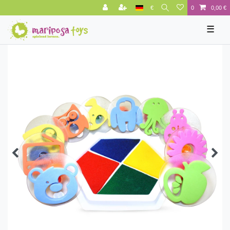
€
0
0,00 €
☰