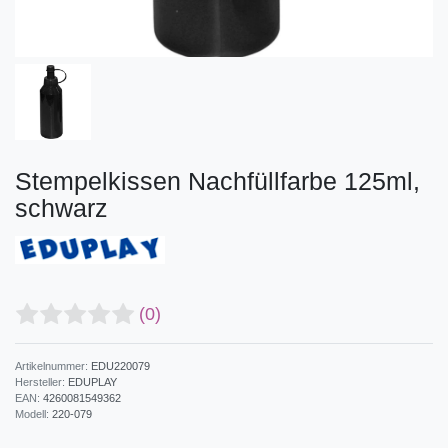
Stempelkissen Nachfüllfarbe 125ml,
schwarz
(0)
Artikelnummer:
EDU220079
Hersteller:
EDUPLAY
EAN:
4260081549362
Modell:
220-079