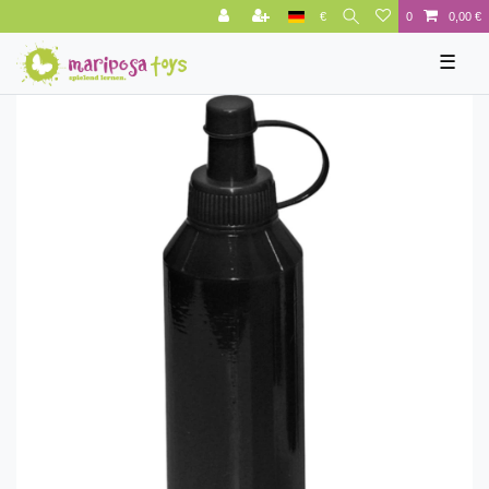
€
0
0,00 €
☰