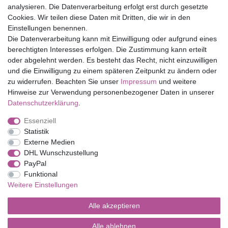
Top Marken
analysieren. Die Datenverarbeitung erfolgt erst durch gesetzte
Cookies. Wir teilen diese Daten mit Dritten, die wir in den
Eduplay
Einstellungen benennen.
Folia Bringmann
Die Datenverarbeitung kann mit Einwilligung oder aufgrund eines
Shop
berechtigten Interesses erfolgen. Die Zustimmung kann erteilt
oder abgelehnt werden. Es besteht das Recht, nicht einzuwilligen
Mein Konto
und die Einwilligung zu einem späteren Zeitpunkt zu ändern oder
Service
zu widerrufen. Beachten Sie unser
Impressum
und weitere
Versandkosten
Hinweise zur Verwendung personenbezogener Daten in unserer
Daten­schutz­erklärung
.
Essenziell
Impressum
Daten­schutz­erklärung
AGB
Statistik
Externe Medien
DHL Wunschzustellung
Barrierefreiheitserklärung
Widerrufs­recht
PayPal
Funktional
Weitere Einstellungen
Kontakt
Vertrag widerrufen
Alle akzeptieren
Alle ablehnen