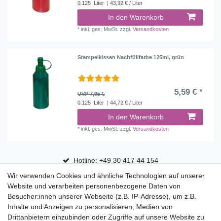
0.125
Liter
| 43,92 € / Liter
In den Warenkorb
*
inkl. ges. MwSt.
zzgl.
Versandkosten
Stempelkissen Nachfüllfarbe 125ml, grün
5,59 € *
UVP 7,95 €
0.125
Liter
| 44,72 € / Liter
In den Warenkorb
*
inkl. ges. MwSt.
zzgl.
Versandkosten
Hotline: +49 30 417 44 154
Wir verwenden Cookies und ähnliche Technologien auf unserer
30 Tage Rückgaberecht
Website und verarbeiten personenbezogene Daten von
Versandfrei ab 75 € in Deutschland
Besucher:innen unserer Webseite (z.B. IP-Adresse), um z.B.
Inhalte und Anzeigen zu personalisieren, Medien von
Drittanbietern einzubinden oder Zugriffe auf unsere Website zu