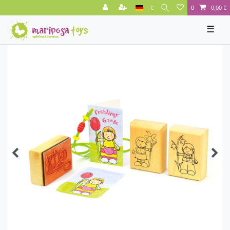
€
0
0,00 €
☰