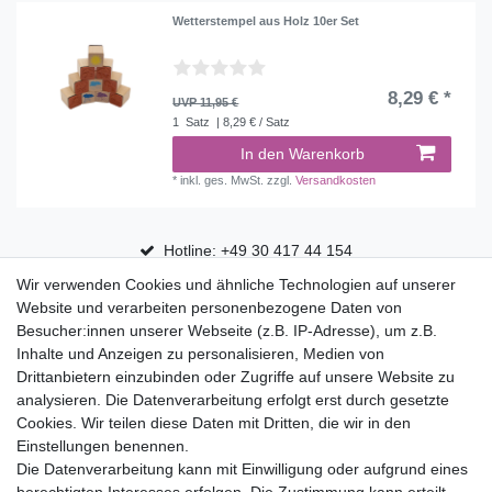
Wetterstempel aus Holz 10er Set
8,29 € *
UVP 11,95 €
1
Satz
| 8,29 € / Satz
In den Warenkorb
*
inkl. ges. MwSt.
zzgl.
Versandkosten
Hotline: +49 30 417 44 154
Wir verwenden Cookies und ähnliche Technologien auf unserer
30 Tage Rückgaberecht
Website und verarbeiten personenbezogene Daten von
Versandfrei ab 75 € in Deutschland
Besucher:innen unserer Webseite (z.B. IP-Adresse), um z.B.
Inhalte und Anzeigen zu personalisieren, Medien von
Drittanbietern einzubinden oder Zugriffe auf unsere Website zu
Top Marken
analysieren. Die Datenverarbeitung erfolgt erst durch gesetzte
Cookies. Wir teilen diese Daten mit Dritten, die wir in den
Eduplay
Einstellungen benennen.
Folia Bringmann
Die Datenverarbeitung kann mit Einwilligung oder aufgrund eines
Shop