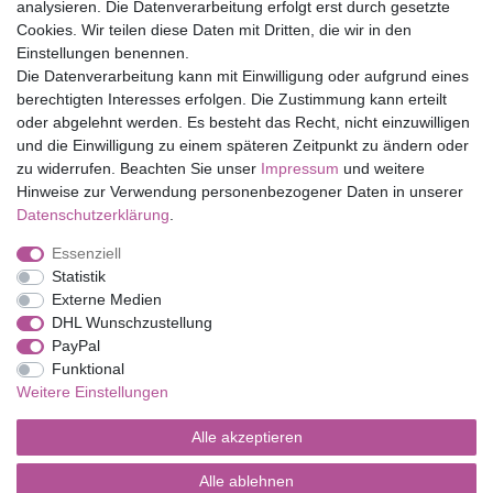
Top Marken
analysieren. Die Datenverarbeitung erfolgt erst durch gesetzte
Cookies. Wir teilen diese Daten mit Dritten, die wir in den
Eduplay
Einstellungen benennen.
Folia Bringmann
Die Datenverarbeitung kann mit Einwilligung oder aufgrund eines
Shop
berechtigten Interesses erfolgen. Die Zustimmung kann erteilt
oder abgelehnt werden. Es besteht das Recht, nicht einzuwilligen
Mein Konto
und die Einwilligung zu einem späteren Zeitpunkt zu ändern oder
Service
zu widerrufen. Beachten Sie unser
Impressum
und weitere
Versandkosten
Hinweise zur Verwendung personenbezogener Daten in unserer
Daten­schutz­erklärung
.
Essenziell
Impressum
Daten­schutz­erklärung
AGB
Statistik
Externe Medien
DHL Wunschzustellung
Barrierefreiheitserklärung
Widerrufs­recht
PayPal
Funktional
Weitere Einstellungen
Kontakt
Vertrag widerrufen
Alle akzeptieren
Alle ablehnen
© Copyright 2026 | Alle Rechte vorbehalten.