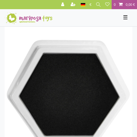
€
0
0,00 €
☰