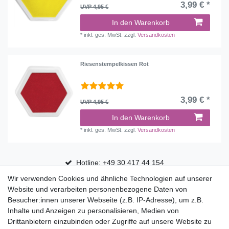
3,99 € *
UVP 4,95 €
In den Warenkorb
*
inkl. ges. MwSt.
zzgl.
Versandkosten
Riesenstempelkissen Rot
3,99 € *
UVP 4,95 €
In den Warenkorb
*
inkl. ges. MwSt.
zzgl.
Versandkosten
Hotline: +49 30 417 44 154
Wir verwenden Cookies und ähnliche Technologien auf unserer
30 Tage Rückgaberecht
Website und verarbeiten personenbezogene Daten von
Versandfrei ab 75 € in Deutschland
Besucher:innen unserer Webseite (z.B. IP-Adresse), um z.B.
Inhalte und Anzeigen zu personalisieren, Medien von
Drittanbietern einzubinden oder Zugriffe auf unsere Website zu