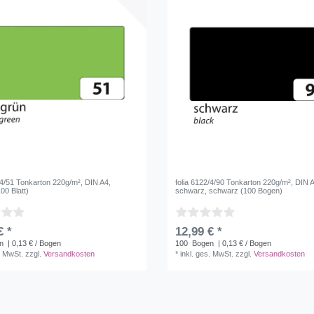
/4/51 Tonkarton 220g/m², DIN A4,
folia 6122/4/90 Tonkarton 220g/m², DIN 
100 Blatt)
schwarz, schwarz (100 Bogen)
€ *
12,99 € *
n
| 0,13 € / Bogen
100
Bogen
| 0,13 € / Bogen
. MwSt.
zzgl.
Versandkosten
*
inkl. ges. MwSt.
zzgl.
Versandkosten