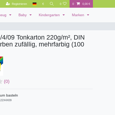
Registrieren
€
0
0
0,00 €
zeug
Baby
Kindergarten
Marken
2/4/09 Tonkarton 220g/m², DIN
rben zufällig, mehrfarbig (100
(0)
zum basteln
22X4X09