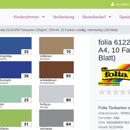
Anmelden
Kinderzimmer
Verkleidung
Bastelbedarf
Spiel
folia 6122/4/09 Tonkarton 220g/m², DIN A4, 10 Farben zufällig, mehrfarbig (100 Blatt)
folia 612
A4, 10 Fa
Blatt)
Folia Tonkarton 
Artikelnummer:
VER61
Hersteller:
folia
EAN:
4001868047363
Modell:
6122/4/09