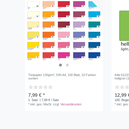
Tonpapier 130g/m², DIN A4, 100 Blatt, 10 Farben
folia 6122
sortiert
hellgrün (
7,99 € *
12,99 
1
Satz
| 7,99 € / Satz
100
Boge
*
inkl. ges. MwSt.
zzgl.
Versandkosten
*
inkl. ges