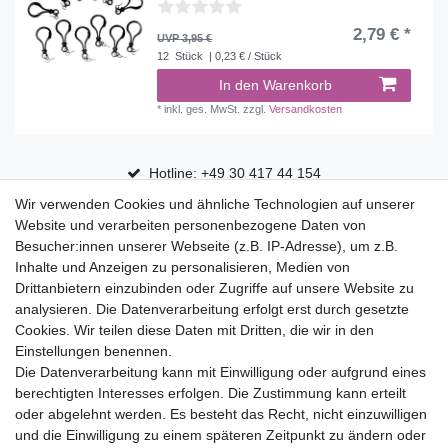
2,79 € *
UVP 3,95 €
12
Stück
| 0,23 € / Stück
In den Warenkorb
*
inkl. ges. MwSt.
zzgl.
Versandkosten
Hotline: +49 30 417 44 154
Wir verwenden Cookies und ähnliche Technologien auf unserer
30 Tage Rückgaberecht
Website und verarbeiten personenbezogene Daten von
Versandfrei ab 75 € in Deutschland
Besucher:innen unserer Webseite (z.B. IP-Adresse), um z.B.
Inhalte und Anzeigen zu personalisieren, Medien von
Drittanbietern einzubinden oder Zugriffe auf unsere Website zu
Top Marken
analysieren. Die Datenverarbeitung erfolgt erst durch gesetzte
Cookies. Wir teilen diese Daten mit Dritten, die wir in den
Eduplay
Einstellungen benennen.
Folia Bringmann
Die Datenverarbeitung kann mit Einwilligung oder aufgrund eines
Shop
berechtigten Interesses erfolgen. Die Zustimmung kann erteilt
oder abgelehnt werden. Es besteht das Recht, nicht einzuwilligen
Mein Konto
und die Einwilligung zu einem späteren Zeitpunkt zu ändern oder