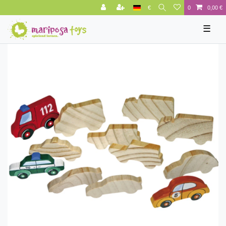
€
0
0,00 €
☰