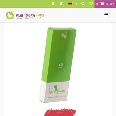
€
0
0,00 €
☰