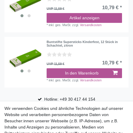
10,79 € *
UVP 11,59 €
Artikel anzeigen
*
inkl. ges. MwSt.
zzgl.
Versandkosten
Buntstifte Supersticks Kinderfest, 12 Stück in
Schachtel, zitron
10,79 € *
UVP 11,59 €
In den Warenkorb
*
inkl. ges. MwSt.
zzgl.
Versandkosten
Hotline: +49 30 417 44 154
Wir verwenden Cookies und ähnliche Technologien auf unserer
30 Tage Rückgaberecht
Website und verarbeiten personenbezogene Daten von
Versandfrei ab 75 € in Deutschland
Besucher:innen unserer Webseite (z.B. IP-Adresse), um z.B.
Inhalte und Anzeigen zu personalisieren, Medien von