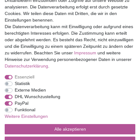
Drittanbietern einzubinden oder Zugriffe auf unsere Website zu
Top Marken
analysieren. Die Datenverarbeitung erfolgt erst durch gesetzte
Cookies. Wir teilen diese Daten mit Dritten, die wir in den
Eduplay
Einstellungen benennen.
Folia Bringmann
Die Datenverarbeitung kann mit Einwilligung oder aufgrund eines
Shop
berechtigten Interesses erfolgen. Die Zustimmung kann erteilt
oder abgelehnt werden. Es besteht das Recht, nicht einzuwilligen
Mein Konto
und die Einwilligung zu einem späteren Zeitpunkt zu ändern oder
Service
zu widerrufen. Beachten Sie unser
Impressum
und weitere
Versandkosten
Hinweise zur Verwendung personenbezogener Daten in unserer
Daten­schutz­erklärung
.
Essenziell
Impressum
Daten­schutz­erklärung
AGB
Statistik
Externe Medien
DHL Wunschzustellung
Barrierefreiheitserklärung
Widerrufs­recht
PayPal
Funktional
Weitere Einstellungen
Kontakt
Vertrag widerrufen
Alle akzeptieren