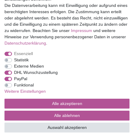
Folia Bringmann
Die Datenverarbeitung kann mit Einwilligung oder aufgrund eines
Shop
berechtigten Interesses erfolgen. Die Zustimmung kann erteilt
oder abgelehnt werden. Es besteht das Recht, nicht einzuwilligen
Mein Konto
und die Einwilligung zu einem späteren Zeitpunkt zu ändern oder
Service
zu widerrufen. Beachten Sie unser
Impressum
und weitere
Versandkosten
Hinweise zur Verwendung personenbezogener Daten in unserer
Daten­schutz­erklärung
.
Essenziell
Impressum
Daten­schutz­erklärung
AGB
Statistik
Externe Medien
DHL Wunschzustellung
Barrierefreiheitserklärung
Widerrufs­recht
PayPal
Funktional
Weitere Einstellungen
Kontakt
Vertrag widerrufen
Alle akzeptieren
Alle ablehnen
© Copyright 2026 | Alle Rechte vorbehalten.
Auswahl akzeptieren