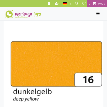
€
0
0,00 €
☰