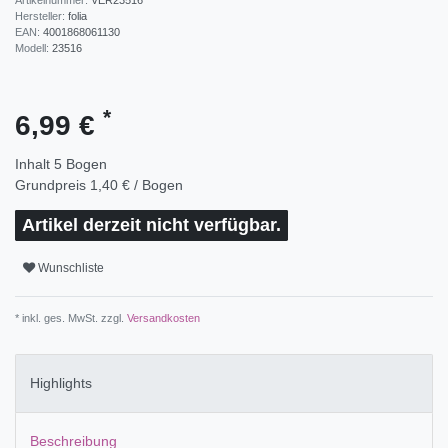
Hersteller:
folia
EAN:
4001868061130
Modell:
23516
*
6,99 €
Inhalt
5
Bogen
Grundpreis
1,40 € / Bogen
Artikel derzeit nicht verfügbar.
Wunschliste
* inkl. ges. MwSt. zzgl.
Versandkosten
Highlights
Beschreibung