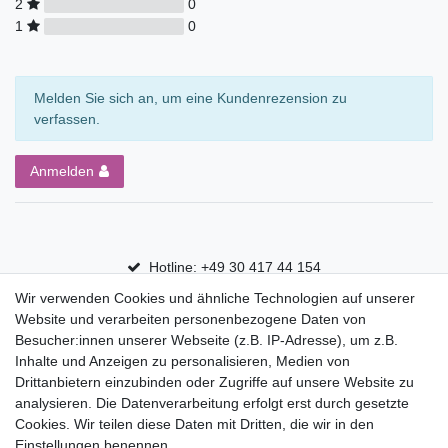
2
0
1
0
Melden Sie sich an, um eine Kundenrezension zu
verfassen.
Anmelden
Hotline: +49 30 417 44 154
Wir verwenden Cookies und ähnliche Technologien auf unserer
30 Tage Rückgaberecht
Website und verarbeiten personenbezogene Daten von
Versandfrei ab 75 € in Deutschland
Besucher:innen unserer Webseite (z.B. IP-Adresse), um z.B.
Inhalte und Anzeigen zu personalisieren, Medien von
Drittanbietern einzubinden oder Zugriffe auf unsere Website zu
Top Marken
analysieren. Die Datenverarbeitung erfolgt erst durch gesetzte
Cookies. Wir teilen diese Daten mit Dritten, die wir in den
Eduplay
Einstellungen benennen.