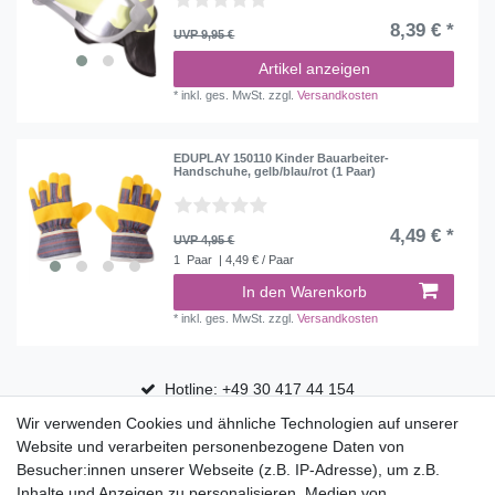
8,39 € *
UVP 9,95 €
Artikel anzeigen
*
inkl. ges. MwSt.
zzgl.
Versandkosten
EDUPLAY 150110 Kinder Bauarbeiter-
Handschuhe, gelb/blau/rot (1 Paar)
4,49 € *
UVP 4,95 €
1
Paar
| 4,49 € / Paar
In den Warenkorb
*
inkl. ges. MwSt.
zzgl.
Versandkosten
Hotline: +49 30 417 44 154
Wir verwenden Cookies und ähnliche Technologien auf unserer
30 Tage Rückgaberecht
Website und verarbeiten personenbezogene Daten von
Versandfrei ab 75 € in Deutschland
Besucher:innen unserer Webseite (z.B. IP-Adresse), um z.B.
Inhalte und Anzeigen zu personalisieren, Medien von