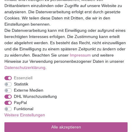
Drittanbietern einzubinden oder Zugriffe auf unsere Website zu
Top Marken
analysieren. Die Datenverarbeitung erfolgt erst durch gesetzte
Cookies. Wir teilen diese Daten mit Dritten, die wir in den
Eduplay
Einstellungen benennen.
Folia Bringmann
Die Datenverarbeitung kann mit Einwilligung oder aufgrund eines
Shop
berechtigten Interesses erfolgen. Die Zustimmung kann erteilt
oder abgelehnt werden. Es besteht das Recht, nicht einzuwilligen
Mein Konto
und die Einwilligung zu einem späteren Zeitpunkt zu ändern oder
Service
zu widerrufen. Beachten Sie unser
Impressum
und weitere
Versandkosten
Hinweise zur Verwendung personenbezogener Daten in unserer
Daten­schutz­erklärung
.
Essenziell
Impressum
Daten­schutz­erklärung
AGB
Statistik
Externe Medien
DHL Wunschzustellung
Barrierefreiheitserklärung
Widerrufs­recht
PayPal
Funktional
Weitere Einstellungen
Kontakt
Vertrag widerrufen
Alle akzeptieren