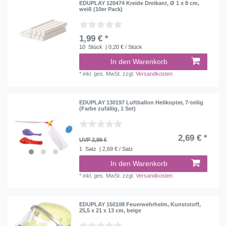
EDUPLAY 120474 Kreide Dreikant, Ø 1 x 8 cm,
weiß (10er Pack)
1,99 € *
10
Stück
| 0,20 € / Stück
In den Warenkorb
*
inkl. ges. MwSt.
zzgl.
Versandkosten
EDUPLAY 130197 Luftballon Helikopter, 7-teilig
(Farbe zufällig, 1 Set)
2,69 € *
UVP 2,99 €
1
Satz
| 2,69 € / Satz
In den Warenkorb
*
inkl. ges. MwSt.
zzgl.
Versandkosten
EDUPLAY 150108 Feuerwehrhelm, Kunststoff,
25,5 x 21 x 13 cm, beige