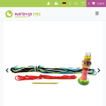
€
0
0,00 €
☰