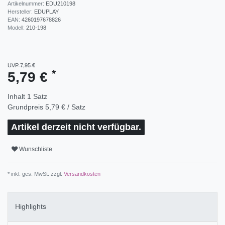
Artikelnummer:
EDU210198
Hersteller:
EDUPLAY
EAN:
4260197678826
Modell:
210-198
UVP 7,95 €
*
5,79 €
Inhalt
1
Satz
Grundpreis
5,79 € / Satz
Artikel derzeit nicht verfügbar.
Wunschliste
* inkl. ges. MwSt. zzgl.
Versandkosten
Highlights