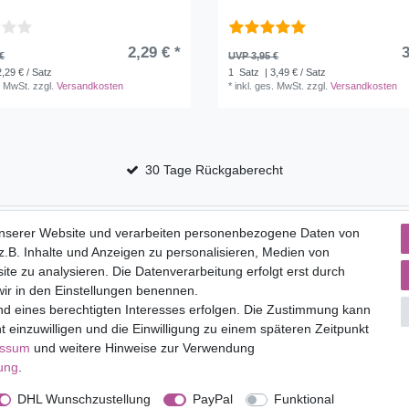
2,29 € *
3
€
UVP 3,95 €
2,29 € / Satz
1
Satz
| 3,49 € / Satz
. MwSt.
zzgl.
Versandkosten
*
inkl. ges. MwSt.
zzgl.
Versandkosten
30 Tage Rückgaberecht
Service
unserer Website und verarbeiten personenbezogene Daten von
.B. Inhalte und Anzeigen zu personalisieren, Medien von
to
Versandkosten
ite zu analysieren. Die Datenverarbeitung erfolgt erst durch
 wir in den Einstellungen benennen.
nd eines berechtigten Interesses erfolgen. Die Zustimmung kann
t einzuwilligen und die Einwilligung zu einem späteren Zeitpunkt
lärung
AGB
Barrierefreiheitserklärung
Widerrufs­recht
V
essum
und weitere Hinweise zur Verwendung
rung
.
DHL Wunschzustellung
PayPal
Funktional
© Copyright 2026 | Alle Rechte vorbehalten.