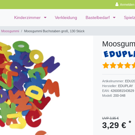
Anmelden
Kinderzimmer
Verkleidung
Bastelbedarf
Spiel
Moosgummi
Moosgummi Buchstaben groß, 130 Stück
Moosgumm
Artikelnummer:
EDU20
Hersteller:
EDUPLAY
EAN:
4260081543629
Modell:
200-048
UVP 3,95 €
*
3,29 €