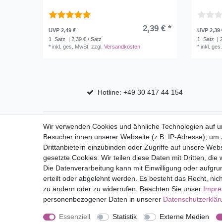
2,39 € *
UVP 2,49 €
UVP 2,39 
1
Satz
| 2,39 € / Satz
1
Satz
| 
*
inkl. ges. MwSt.
zzgl.
Versandkosten
*
inkl. ges
Hotline: +49 30 417 44 154
Top Marken
Shop
Wir verwenden Cookies und ähnliche Technologien auf 
Besucher:innen unserer Webseite (z.B. IP-Adresse), um z
Eduplay
Mein Kon
Drittanbietern einzubinden oder Zugriffe auf unsere Webs
Folia Bringmann
gesetzte Cookies. Wir teilen diese Daten mit Dritten, die
Die Datenverarbeitung kann mit Einwilligung oder aufgru
erteilt oder abgelehnt werden. Es besteht das Recht, nich
Impressum
Daten­schutz­erk
zu ändern oder zu widerrufen. Beachten Sie unser
Impr
personenbezogener Daten in unserer
Daten­schutz­erklä
Essenziell
Statistik
Externe Medien