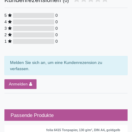
(0)
5
0
4
0
3
0
2
0
1
0
Melden Sie sich an, um eine Kundenrezension zu
verfassen.
Anmelden
Passende Produkte
folia 6415 Tonpapier, 130 g/m², DIN A4, goldgelb