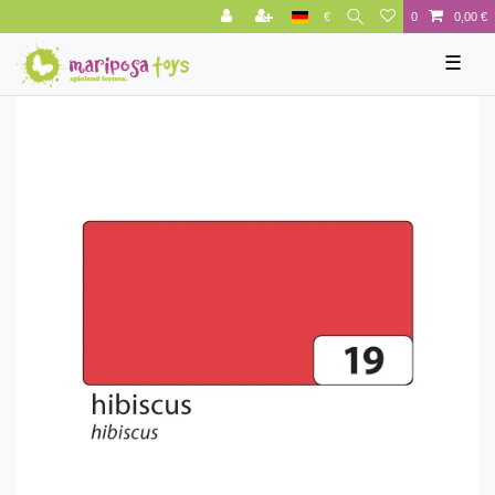
€
0
0,00 €
☰