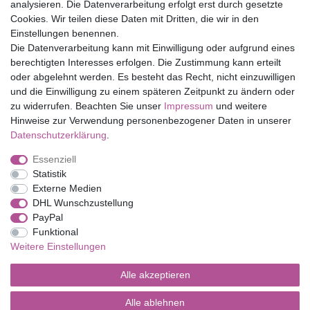
Top Marken
analysieren. Die Datenverarbeitung erfolgt erst durch gesetzte
Cookies. Wir teilen diese Daten mit Dritten, die wir in den
Eduplay
Einstellungen benennen.
Folia Bringmann
Die Datenverarbeitung kann mit Einwilligung oder aufgrund eines
Shop
berechtigten Interesses erfolgen. Die Zustimmung kann erteilt
oder abgelehnt werden. Es besteht das Recht, nicht einzuwilligen
Mein Konto
und die Einwilligung zu einem späteren Zeitpunkt zu ändern oder
Service
zu widerrufen. Beachten Sie unser
Impressum
und weitere
Versandkosten
Hinweise zur Verwendung personenbezogener Daten in unserer
Daten­schutz­erklärung
.
Essenziell
Impressum
Daten­schutz­erklärung
AGB
Statistik
Externe Medien
DHL Wunschzustellung
Barrierefreiheitserklärung
Widerrufs­recht
PayPal
Funktional
Weitere Einstellungen
Kontakt
Vertrag widerrufen
Alle akzeptieren
Alle ablehnen
© Copyright 2026 | Alle Rechte vorbehalten.