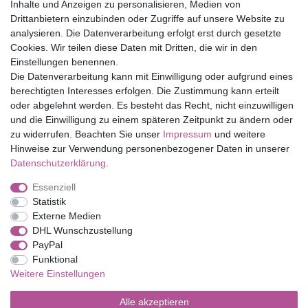
Inhalte und Anzeigen zu personalisieren, Medien von
Drittanbietern einzubinden oder Zugriffe auf unsere Website zu
Top Marken
analysieren. Die Datenverarbeitung erfolgt erst durch gesetzte
Cookies. Wir teilen diese Daten mit Dritten, die wir in den
Eduplay
Einstellungen benennen.
Folia Bringmann
Die Datenverarbeitung kann mit Einwilligung oder aufgrund eines
Shop
berechtigten Interesses erfolgen. Die Zustimmung kann erteilt
oder abgelehnt werden. Es besteht das Recht, nicht einzuwilligen
Mein Konto
und die Einwilligung zu einem späteren Zeitpunkt zu ändern oder
Service
zu widerrufen. Beachten Sie unser
Impressum
und weitere
Versandkosten
Hinweise zur Verwendung personenbezogener Daten in unserer
Daten­schutz­erklärung
.
Essenziell
Impressum
Daten­schutz­erklärung
AGB
Statistik
Externe Medien
DHL Wunschzustellung
Barrierefreiheitserklärung
Widerrufs­recht
PayPal
Funktional
Weitere Einstellungen
Kontakt
Vertrag widerrufen
Alle akzeptieren