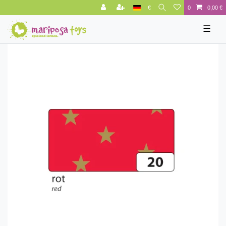
€
0
0,00 €
☰