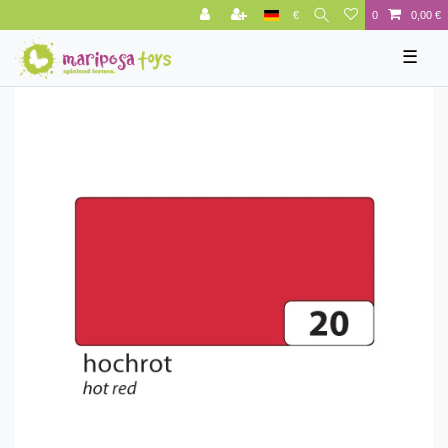
€
0
0,00 €
☰