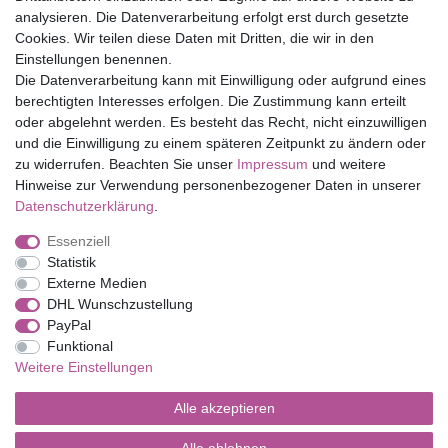
Top Marken
analysieren. Die Datenverarbeitung erfolgt erst durch gesetzte
Cookies. Wir teilen diese Daten mit Dritten, die wir in den
Eduplay
Einstellungen benennen.
Folia Bringmann
Die Datenverarbeitung kann mit Einwilligung oder aufgrund eines
Shop
berechtigten Interesses erfolgen. Die Zustimmung kann erteilt
oder abgelehnt werden. Es besteht das Recht, nicht einzuwilligen
Mein Konto
und die Einwilligung zu einem späteren Zeitpunkt zu ändern oder
Service
zu widerrufen. Beachten Sie unser
Impressum
und weitere
Versandkosten
Hinweise zur Verwendung personenbezogener Daten in unserer
Daten­schutz­erklärung
.
Essenziell
Impressum
Daten­schutz­erklärung
AGB
Statistik
Externe Medien
DHL Wunschzustellung
Barrierefreiheitserklärung
Widerrufs­recht
PayPal
Funktional
Weitere Einstellungen
Kontakt
Vertrag widerrufen
Alle akzeptieren