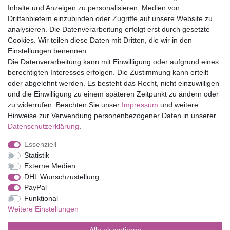
Inhalte und Anzeigen zu personalisieren, Medien von
Drittanbietern einzubinden oder Zugriffe auf unsere Website zu
Top Marken
analysieren. Die Datenverarbeitung erfolgt erst durch gesetzte
Cookies. Wir teilen diese Daten mit Dritten, die wir in den
Eduplay
Einstellungen benennen.
Folia Bringmann
Die Datenverarbeitung kann mit Einwilligung oder aufgrund eines
Shop
berechtigten Interesses erfolgen. Die Zustimmung kann erteilt
oder abgelehnt werden. Es besteht das Recht, nicht einzuwilligen
Mein Konto
und die Einwilligung zu einem späteren Zeitpunkt zu ändern oder
Service
zu widerrufen. Beachten Sie unser
Impressum
und weitere
Versandkosten
Hinweise zur Verwendung personenbezogener Daten in unserer
Daten­schutz­erklärung
.
Essenziell
Impressum
Daten­schutz­erklärung
AGB
Statistik
Externe Medien
DHL Wunschzustellung
Barrierefreiheitserklärung
Widerrufs­recht
PayPal
Funktional
Weitere Einstellungen
Kontakt
Vertrag widerrufen