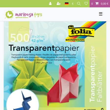
€
0
0,00 €
☰