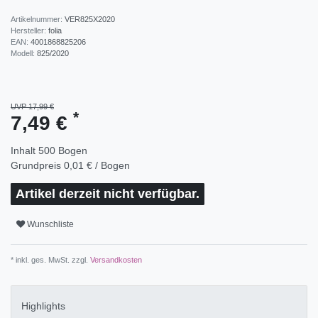
Artikelnummer:
VER825X2020
Hersteller:
folia
EAN:
4001868825206
Modell:
825/2020
UVP 17,99 €
*
7,49 €
Inhalt
500
Bogen
Grundpreis
0,01 € / Bogen
Artikel derzeit nicht verfügbar.
Wunschliste
* inkl. ges. MwSt. zzgl.
Versandkosten
Highlights