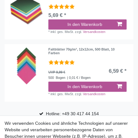
5,69 € *
In den Warenkorb
*
inkl. ges. MwSt.
zzgl.
Versandkosten
Faltblätter 70g/m², 12x12cm, 500 Blatt, 10
Farben
6,59 € *
UVP 9,99 €
500
Bogen
| 0,01 € / Bogen
In den Warenkorb
*
inkl. ges. MwSt.
zzgl.
Versandkosten
Hotline: +49 30 417 44 154
Wir verwenden Cookies und ähnliche Technologien auf unserer
30 Tage Rückgaberecht
Website und verarbeiten personenbezogene Daten von
Versandfrei ab 75 € in Deutschland
Besucher:innen unserer Webseite (z.B. IP-Adresse), um z.B.