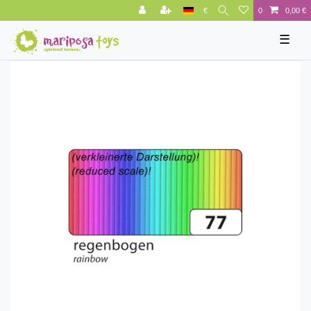
€
0
0,00 €
☰