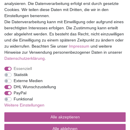
Top Marken
analysieren. Die Datenverarbeitung erfolgt erst durch gesetzte
Cookies. Wir teilen diese Daten mit Dritten, die wir in den
Eduplay
Einstellungen benennen.
Folia Bringmann
Die Datenverarbeitung kann mit Einwilligung oder aufgrund eines
Shop
berechtigten Interesses erfolgen. Die Zustimmung kann erteilt
oder abgelehnt werden. Es besteht das Recht, nicht einzuwilligen
Mein Konto
und die Einwilligung zu einem späteren Zeitpunkt zu ändern oder
Service
zu widerrufen. Beachten Sie unser
Impressum
und weitere
Versandkosten
Hinweise zur Verwendung personenbezogener Daten in unserer
Daten­schutz­erklärung
.
Essenziell
Impressum
Daten­schutz­erklärung
AGB
Statistik
Externe Medien
DHL Wunschzustellung
Barrierefreiheitserklärung
Widerrufs­recht
PayPal
Funktional
Weitere Einstellungen
Kontakt
Vertrag widerrufen
Alle akzeptieren
Alle ablehnen