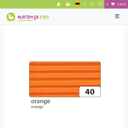
€
0
0,00 €
☰