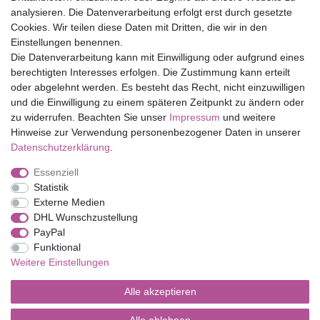
Top Marken
analysieren. Die Datenverarbeitung erfolgt erst durch gesetzte
Cookies. Wir teilen diese Daten mit Dritten, die wir in den
Eduplay
Einstellungen benennen.
Folia Bringmann
Die Datenverarbeitung kann mit Einwilligung oder aufgrund eines
Shop
berechtigten Interesses erfolgen. Die Zustimmung kann erteilt
oder abgelehnt werden. Es besteht das Recht, nicht einzuwilligen
Mein Konto
und die Einwilligung zu einem späteren Zeitpunkt zu ändern oder
Service
zu widerrufen. Beachten Sie unser
Impressum
und weitere
Versandkosten
Hinweise zur Verwendung personenbezogener Daten in unserer
Daten­schutz­erklärung
.
Essenziell
Impressum
Daten­schutz­erklärung
AGB
Statistik
Externe Medien
DHL Wunschzustellung
Barrierefreiheitserklärung
Widerrufs­recht
PayPal
Funktional
Weitere Einstellungen
Kontakt
Vertrag widerrufen
Alle akzeptieren