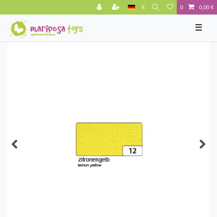
€
0
0,00 €
☰