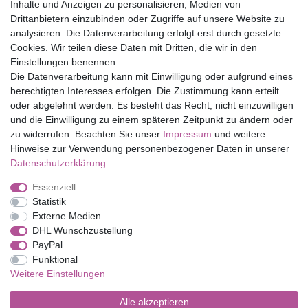
Inhalte und Anzeigen zu personalisieren, Medien von
Drittanbietern einzubinden oder Zugriffe auf unsere Website zu
Top Marken
analysieren. Die Datenverarbeitung erfolgt erst durch gesetzte
Cookies. Wir teilen diese Daten mit Dritten, die wir in den
Eduplay
Einstellungen benennen.
Folia Bringmann
Die Datenverarbeitung kann mit Einwilligung oder aufgrund eines
Shop
berechtigten Interesses erfolgen. Die Zustimmung kann erteilt
oder abgelehnt werden. Es besteht das Recht, nicht einzuwilligen
Mein Konto
und die Einwilligung zu einem späteren Zeitpunkt zu ändern oder
Service
zu widerrufen. Beachten Sie unser
Impressum
und weitere
Versandkosten
Hinweise zur Verwendung personenbezogener Daten in unserer
Daten­schutz­erklärung
.
Essenziell
Impressum
Daten­schutz­erklärung
AGB
Statistik
Externe Medien
DHL Wunschzustellung
Barrierefreiheitserklärung
Widerrufs­recht
PayPal
Funktional
Weitere Einstellungen
Kontakt
Vertrag widerrufen
Alle akzeptieren