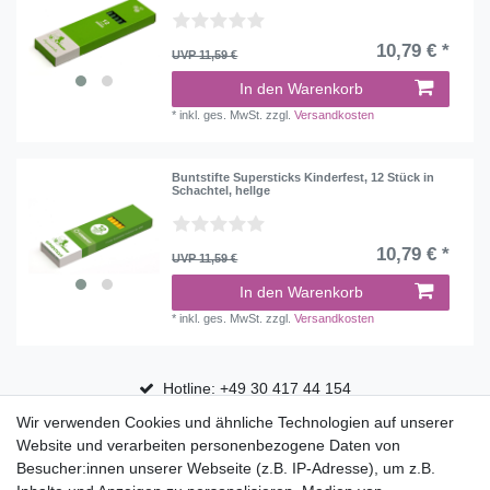
10,79 € *
UVP 11,59 €
In den Warenkorb
*
inkl. ges. MwSt.
zzgl.
Versandkosten
Buntstifte Supersticks Kinderfest, 12 Stück in
Schachtel, hellge
10,79 € *
UVP 11,59 €
In den Warenkorb
*
inkl. ges. MwSt.
zzgl.
Versandkosten
Hotline: +49 30 417 44 154
Wir verwenden Cookies und ähnliche Technologien auf unserer
30 Tage Rückgaberecht
Website und verarbeiten personenbezogene Daten von
Versandfrei ab 75 € in Deutschland
Besucher:innen unserer Webseite (z.B. IP-Adresse), um z.B.