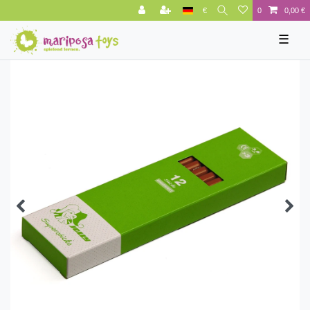
€
0
0,00 €
☰