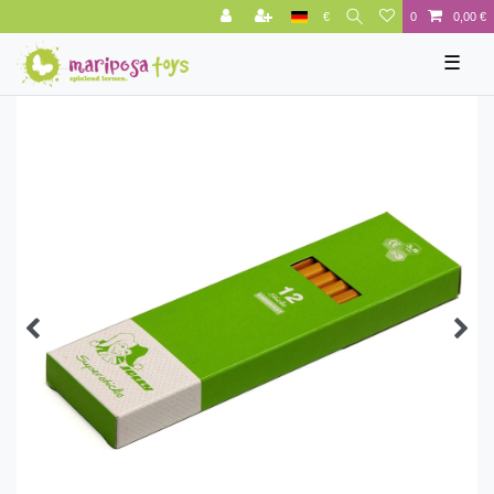
€
0
0,00 €
☰