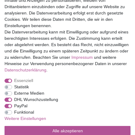
Inhalte und Anzeigen zu personalisieren, Medien von
Drittanbietern einzubinden oder Zugriffe auf unsere Website zu
Top Marken
analysieren. Die Datenverarbeitung erfolgt erst durch gesetzte
Cookies. Wir teilen diese Daten mit Dritten, die wir in den
Eduplay
Einstellungen benennen.
Folia Bringmann
Die Datenverarbeitung kann mit Einwilligung oder aufgrund eines
Shop
berechtigten Interesses erfolgen. Die Zustimmung kann erteilt
oder abgelehnt werden. Es besteht das Recht, nicht einzuwilligen
Mein Konto
und die Einwilligung zu einem späteren Zeitpunkt zu ändern oder
Service
zu widerrufen. Beachten Sie unser
Impressum
und weitere
Versandkosten
Hinweise zur Verwendung personenbezogener Daten in unserer
Daten­schutz­erklärung
.
Essenziell
Impressum
Daten­schutz­erklärung
AGB
Statistik
Externe Medien
DHL Wunschzustellung
Barrierefreiheitserklärung
Widerrufs­recht
PayPal
Funktional
Weitere Einstellungen
Kontakt
Vertrag widerrufen
Alle akzeptieren