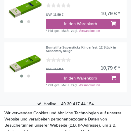
10,79 € *
UVP 11,59 €
In den Warenkorb
*
inkl. ges. MwSt.
zzgl.
Versandkosten
Buntstifte Supersticks Kinderfest, 12 Stück in
Schachtel, hellgr
10,79 € *
UVP 11,59 €
In den Warenkorb
*
inkl. ges. MwSt.
zzgl.
Versandkosten
Hotline: +49 30 417 44 154
Wir verwenden Cookies und ähnliche Technologien auf unserer
30 Tage Rückgaberecht
Website und verarbeiten personenbezogene Daten von
Versandfrei ab 75 € in Deutschland
Besucher:innen unserer Webseite (z.B. IP-Adresse), um z.B.