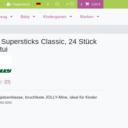
Registrieren
€
0
0
0,00 €
zeug
Baby
Kindergarten
Marken
e Supersticks Classic, 24 Stück
tui
(0)
Spitzenklasse, bruchfeste JOLLY-Mine, ideal für Kinder
00-0293