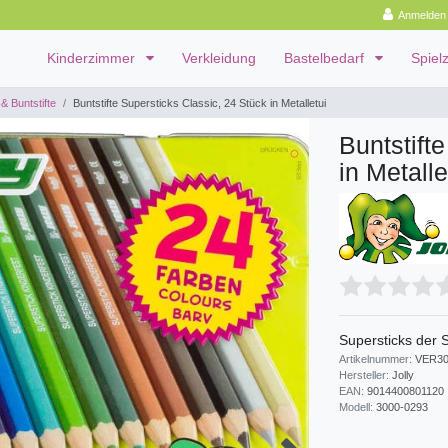
Anmelden
Kinderzimmer
Verkleidung
Bastelbedarf
Spiel
& Buntstifte
Buntstifte Supersticks Classic, 24 Stück in Metalletui
Buntstift
in Metalle
Supersticks der 
Artikelnummer:
VER30
Hersteller:
Jolly
EAN:
9014400801120
Modell:
3000-0293