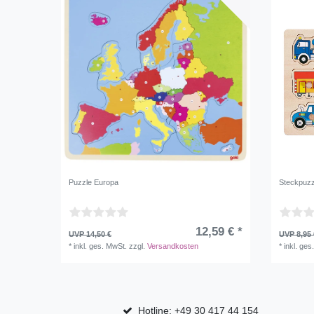
Puzzle Europa
Steckpuzz
12,59 € *
UVP 14,50 €
UVP 8,95 
*
inkl. ges. MwSt.
zzgl.
Versandkosten
*
inkl. ges
Hotline: +49 30 417 44 154