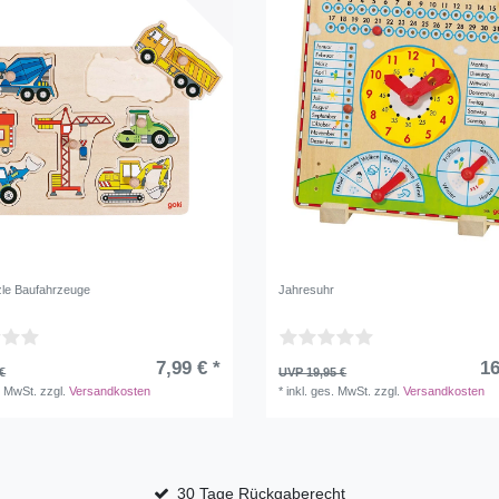
le Baufahrzeuge
Jahresuhr
7,99 € *
16
€
UVP 19,95 €
. MwSt.
zzgl.
Versandkosten
*
inkl. ges. MwSt.
zzgl.
Versandkosten
30 Tage Rückgaberecht