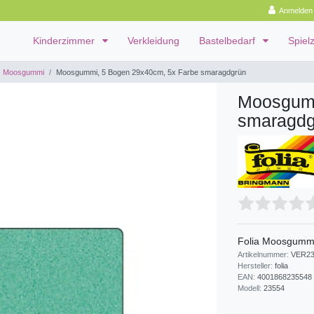
Anmelden
Kinderzimmer
Verkleidung
Bastelbedarf
Spiel
Moosgummi
Moosgummi, 5 Bogen 29x40cm, 5x Farbe smaragdgrün
Moosgumm
smaragdg
Folia Moosgummi
Artikelnummer:
VER23
Hersteller:
folia
EAN:
4001868235548
Modell:
23554