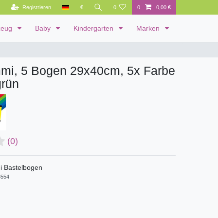
Registrieren
€
0
0
0,00 €
zeug
Baby
Kindergarten
Marken
i, 5 Bogen 29x40cm, 5x Farbe
rün
(0)
 Bastelbogen
554