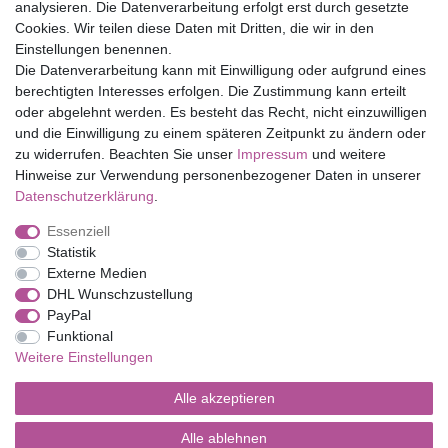
Top Marken
analysieren. Die Datenverarbeitung erfolgt erst durch gesetzte
Cookies. Wir teilen diese Daten mit Dritten, die wir in den
Eduplay
Einstellungen benennen.
Folia Bringmann
Die Datenverarbeitung kann mit Einwilligung oder aufgrund eines
Shop
berechtigten Interesses erfolgen. Die Zustimmung kann erteilt
oder abgelehnt werden. Es besteht das Recht, nicht einzuwilligen
Mein Konto
und die Einwilligung zu einem späteren Zeitpunkt zu ändern oder
Service
zu widerrufen. Beachten Sie unser
Impressum
und weitere
Versandkosten
Hinweise zur Verwendung personenbezogener Daten in unserer
Daten­schutz­erklärung
.
Essenziell
Impressum
Daten­schutz­erklärung
AGB
Statistik
Externe Medien
DHL Wunschzustellung
Barrierefreiheitserklärung
Widerrufs­recht
PayPal
Funktional
Weitere Einstellungen
Kontakt
Vertrag widerrufen
Alle akzeptieren
Alle ablehnen
© Copyright 2026 | Alle Rechte vorbehalten.