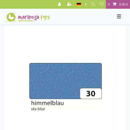
€
0
0,00 €
☰