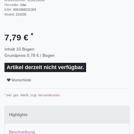
Hersteller:
folia
EAN:
4001868231304
Modell:
231030
*
7,79 €
Inhalt
10
Bogen
Grundpreis
0,78 € / Bogen
Artikel derzeit nicht verfügbar.
Wunschliste
* inkl. ges. MwSt. zzgl.
Versandkosten
Highlights
Beschreibung