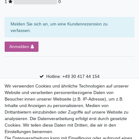
1
0
Melden Sie sich an, um eine Kundenrezension zu
verfassen.
Anmelden
Hotline: +49 30 417 44 154
Wir verwenden Cookies und ähnliche Technologien auf unserer
30 Tage Rückgaberecht
Website und verarbeiten personenbezogene Daten von
Versandfrei ab 75 € in Deutschland
Besucher:innen unserer Webseite (z.B. IP-Adresse), um z.B.
Inhalte und Anzeigen zu personalisieren, Medien von
Drittanbietern einzubinden oder Zugriffe auf unsere Website zu
Top Marken
analysieren. Die Datenverarbeitung erfolgt erst durch gesetzte
Cookies. Wir teilen diese Daten mit Dritten, die wir in den
Eduplay
Einstellungen benennen.
Folia Bringmann
Die Datenverarbeitung kann mit Einwilligung oder aufgrund eines