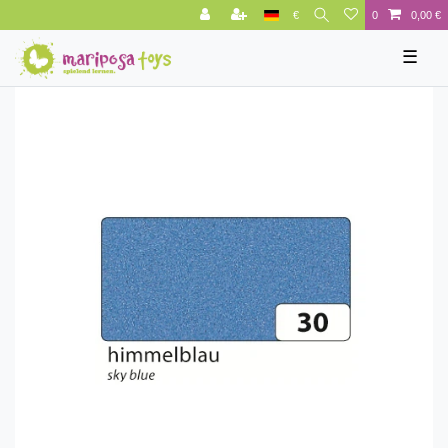
€
0
0,00 €
☰