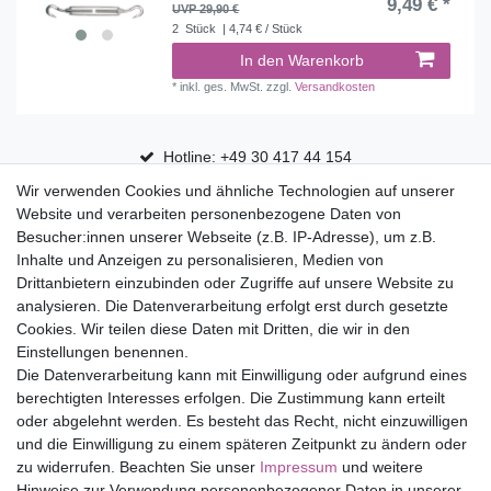
9,49 € *
UVP 29,90 €
2
Stück
| 4,74 € / Stück
In den Warenkorb
*
inkl. ges. MwSt.
zzgl.
Versandkosten
Hotline: +49 30 417 44 154
Wir verwenden Cookies und ähnliche Technologien auf unserer
30 Tage Rückgaberecht
Website und verarbeiten personenbezogene Daten von
Versandfrei ab 75 € in Deutschland
Besucher:innen unserer Webseite (z.B. IP-Adresse), um z.B.
Inhalte und Anzeigen zu personalisieren, Medien von
Drittanbietern einzubinden oder Zugriffe auf unsere Website zu
Top Marken
analysieren. Die Datenverarbeitung erfolgt erst durch gesetzte
Cookies. Wir teilen diese Daten mit Dritten, die wir in den
Eduplay
Einstellungen benennen.
Folia Bringmann
Die Datenverarbeitung kann mit Einwilligung oder aufgrund eines
Shop
berechtigten Interesses erfolgen. Die Zustimmung kann erteilt
oder abgelehnt werden. Es besteht das Recht, nicht einzuwilligen
Mein Konto
und die Einwilligung zu einem späteren Zeitpunkt zu ändern oder
Service
zu widerrufen. Beachten Sie unser
Impressum
und weitere
Versandkosten
Hinweise zur Verwendung personenbezogener Daten in unserer