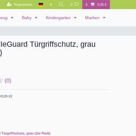
Registrieren
€
0
0
0,00 €
zeug
Baby
Kindergarten
Marken
leGuard Türgriffschutz, grau
)
(0)
4128-X2
 Türgriffschutz, grau (2er Pack)