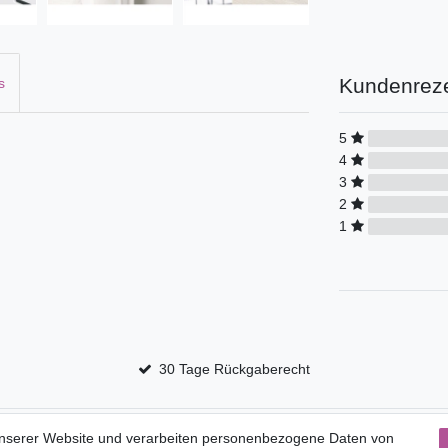
Kundenrez
s
5
4
3
2
1
30 Tage Rückgaberecht
Service
unserer Website und verarbeiten personenbezogene Daten von