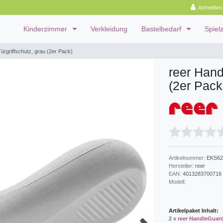
Anmelden
Kinderzimmer
Verkleidung
Bastelbedarf
Spiel
rgriffschutz, grau (2er Pack)
reer Hand
(2er Pack
Artikelnummer:
EKS62
Hersteller:
reer
EAN:
4013283700716
Modell:
Artikelpaket Inhalt:
2 x
reer HandleGuard