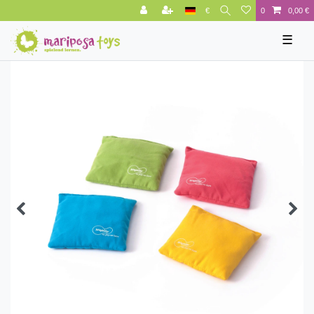
€
0
0,00 €
☰