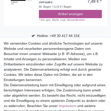
7,49 € *
UVP 9,99 €
50
Bogen
| 0,15 € / Bogen
Artikel anzeigen
*
inkl. ges. MwSt.
zzgl.
Versandkosten
Hotline: +49 30 417 44 154
Wir verwenden Cookies und ähnliche Technologien auf unserer
30 Tage Rückgaberecht
Website und verarbeiten personenbezogene Daten von
Versandfrei ab 75 € in Deutschland
Besucher:innen unserer Webseite (z.B. IP-Adresse), um z.B.
Inhalte und Anzeigen zu personalisieren, Medien von
Drittanbietern einzubinden oder Zugriffe auf unsere Website zu
Top Marken
analysieren. Die Datenverarbeitung erfolgt erst durch gesetzte
Cookies. Wir teilen diese Daten mit Dritten, die wir in den
Eduplay
Einstellungen benennen.
Folia Bringmann
Die Datenverarbeitung kann mit Einwilligung oder aufgrund eines
Shop
berechtigten Interesses erfolgen. Die Zustimmung kann erteilt
oder abgelehnt werden. Es besteht das Recht, nicht einzuwilligen
Mein Konto
und die Einwilligung zu einem späteren Zeitpunkt zu ändern oder
Service
zu widerrufen. Beachten Sie unser
Impressum
und weitere
Versandkosten