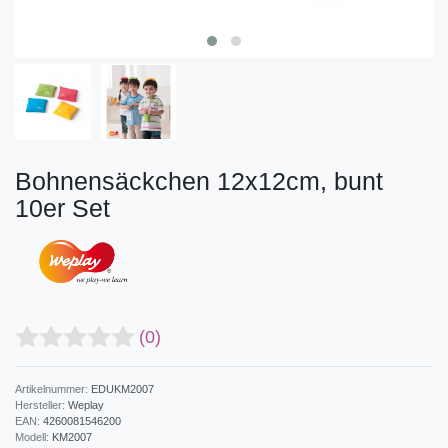
Bohnensäckchen 12x12cm, bunt
10er Set
(0)
Artikelnummer:
EDUKM2007
Hersteller:
Weplay
EAN:
4260081546200
Modell:
KM2007