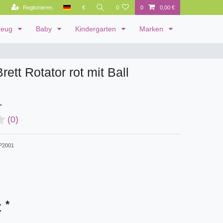
Registrieren
€
0
0
0,00 €
zeug
Baby
Kindergarten
Marken
ett Rotator rot mit Ball
(0)
P2001
*
€