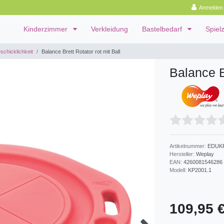
Anmelden
Kinderzimmer
Verkleidung
Bastelbedarf
Spiel
schicklichkeit
Balance Brett Rotator rot mit Ball
Balance Br
Artikelnummer:
EDUK
Hersteller:
Weplay
EAN:
4260081546286
Modell:
KP2001.1
109,95 