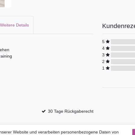
Kundenrez
Weitere Details
5
4
tehen
3
raining
2
1
30 Tage Rückgaberecht
Service
unserer Website und verarbeiten personenbezogene Daten von