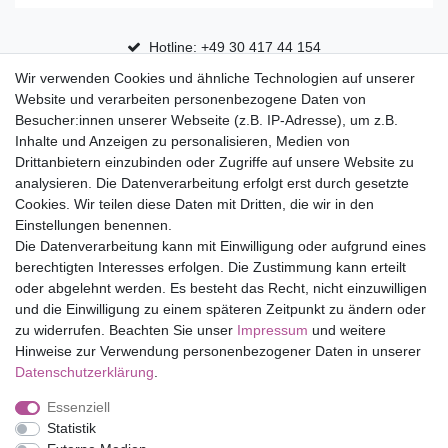
Hotline: +49 30 417 44 154
Wir verwenden Cookies und ähnliche Technologien auf unserer
30 Tage Rückgaberecht
Website und verarbeiten personenbezogene Daten von
Versandfrei ab 75 € in Deutschland
Besucher:innen unserer Webseite (z.B. IP-Adresse), um z.B.
Inhalte und Anzeigen zu personalisieren, Medien von
Drittanbietern einzubinden oder Zugriffe auf unsere Website zu
Top Marken
analysieren. Die Datenverarbeitung erfolgt erst durch gesetzte
Cookies. Wir teilen diese Daten mit Dritten, die wir in den
Eduplay
Einstellungen benennen.
Folia Bringmann
Die Datenverarbeitung kann mit Einwilligung oder aufgrund eines
Shop
berechtigten Interesses erfolgen. Die Zustimmung kann erteilt
oder abgelehnt werden. Es besteht das Recht, nicht einzuwilligen
Mein Konto
und die Einwilligung zu einem späteren Zeitpunkt zu ändern oder
Service
zu widerrufen. Beachten Sie unser
Impressum
und weitere
Versandkosten
Hinweise zur Verwendung personenbezogener Daten in unserer
Daten­schutz­erklärung
.
Essenziell
Impressum
Daten­schutz­erklärung
AGB
Statistik