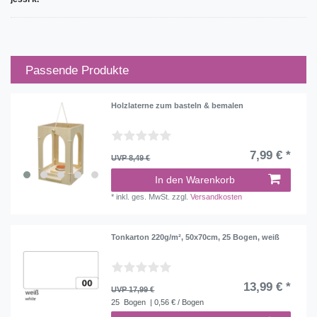
Passende Produkte
Holzlaterne zum basteln & bemalen
7,99 € *
UVP 8,49 €
In den Warenkorb
*
inkl. ges. MwSt.
zzgl.
Versandkosten
Tonkarton 220g/m², 50x70cm, 25 Bogen, weiß
13,99 € *
UVP 17,99 €
25
Bogen
| 0,56 € / Bogen