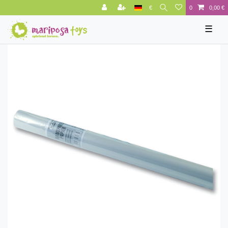
€
0
0,00 €
☰