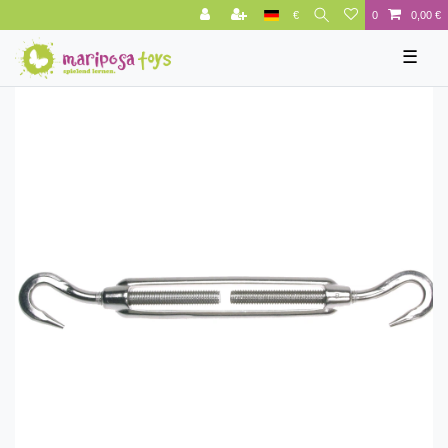
€
0
0,00 €
☰