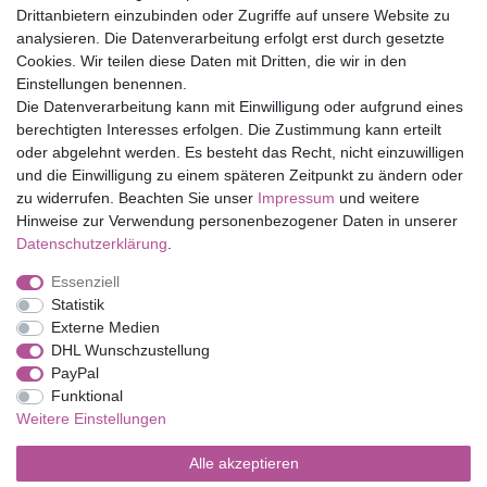
Drittanbietern einzubinden oder Zugriffe auf unsere Website zu
Top Marken
analysieren. Die Datenverarbeitung erfolgt erst durch gesetzte
Cookies. Wir teilen diese Daten mit Dritten, die wir in den
Eduplay
Einstellungen benennen.
Folia Bringmann
Die Datenverarbeitung kann mit Einwilligung oder aufgrund eines
Shop
berechtigten Interesses erfolgen. Die Zustimmung kann erteilt
oder abgelehnt werden. Es besteht das Recht, nicht einzuwilligen
Mein Konto
und die Einwilligung zu einem späteren Zeitpunkt zu ändern oder
Service
zu widerrufen. Beachten Sie unser
Impressum
und weitere
Versandkosten
Hinweise zur Verwendung personenbezogener Daten in unserer
Daten­schutz­erklärung
.
Essenziell
Impressum
Daten­schutz­erklärung
AGB
Statistik
Externe Medien
DHL Wunschzustellung
Barrierefreiheitserklärung
Widerrufs­recht
PayPal
Funktional
Weitere Einstellungen
Kontakt
Vertrag widerrufen
Alle akzeptieren